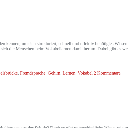
en kennen, um sich strukturiert, schnell und effektiv benötigtes Wisse
n sich die Menschen beim Vokabellernen damit herum. Dabei gibt es w
elsbrücke
,
Fremdsprache
,
Gehirn
,
Lernen
,
Vokabel
2 Kommentare
bellernens aus der Schule? Doch es gibt unterschiedliche Wege, wie m