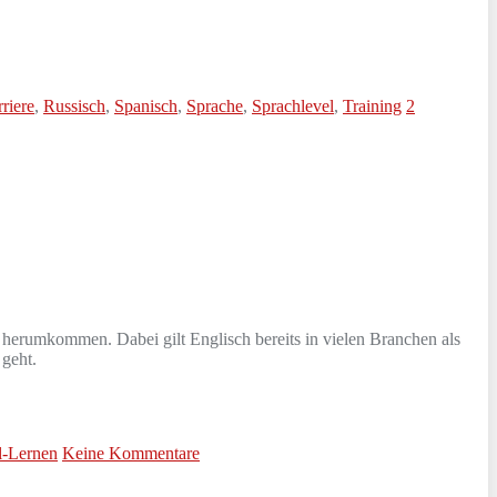
riere
,
Russisch
,
Spanisch
,
Sprache
,
Sprachlevel
,
Training
2
t herumkommen. Dabei gilt Englisch bereits in vielen Branchen als
 geht.
l-Lernen
Keine Kommentare