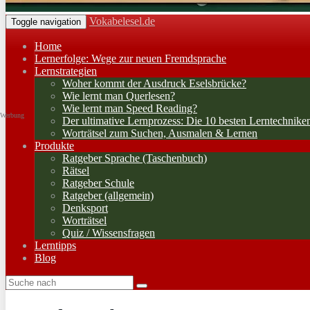
Vokabelesel.de
Toggle navigation
Home
Lernerfolge: Wege zur neuen Fremdsprache
Lernstrategien
Woher kommt der Ausdruck Eselsbrücke?
Wie lernt man Querlesen?
Wie lernt man Speed Reading?
Werbung
Der ultimative Lernprozess: Die 10 besten Lerntechnike
Worträtsel zum Suchen, Ausmalen & Lernen
Produkte
Ratgeber Sprache (Taschenbuch)
Rätsel
Ratgeber Schule
Ratgeber (allgemein)
Denksport
Worträtsel
Quiz / Wissensfragen
Lerntipps
Blog