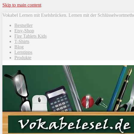
Skip to main content
Vokabel Lernen mit Eselsbrücken. Lernen mit der Schlüsselwortmeth
Bestseller
Etsy-Shop
Fire Tablets Kids
T-Shirts
Blog
Lerntipps
Produkte