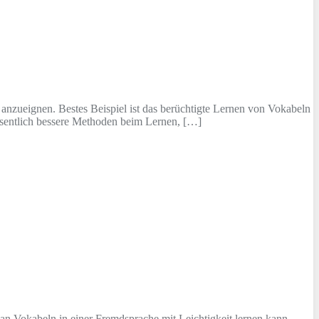
n anzueignen. Bestes Beispiel ist das berüchtigte Lernen von Vokabeln
esentlich bessere Methoden beim Lernen, […]
an Vokabeln in einer Fremdsprache mit Leichtigkeit lernen kann.