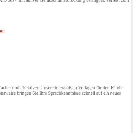
d AirPods 4 mit aktiver Geräuschunterdrückung verfügbar. Perfekt zum
re
cher und effektiver. Unsere interaktiven Vorlagen für den Kindle
nsweise bringen Sie Ihre Sprachkenntnisse schnell auf ein neues