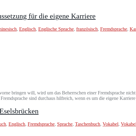
ssetzung für die eigene Karriere
inesisch
,
Englisch
,
Englische Sprache
,
französisch
,
Fremdsprache
,
Kar
h vorne bringen will, wird um das Beherrschen einer Fremdsprache nich
Fremdsprache sind durchaus hilfreich, wenn es um die eigene Karriere
 Eselsbrücken
uch
,
Englisch
,
Fremdsprache
,
Sprache
,
Taschenbuch
,
Vokabel
,
Vokabe