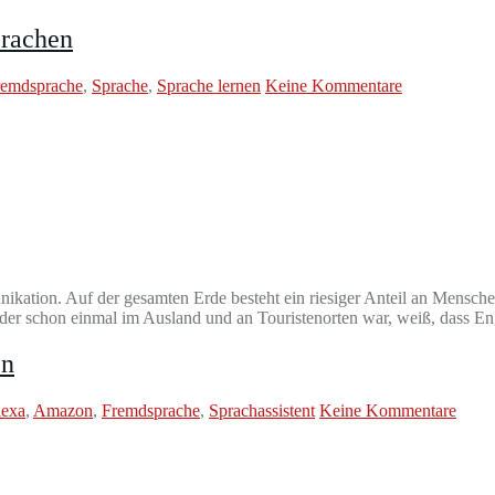
prachen
remdsprache
,
Sprache
,
Sprache lernen
Keine Kommentare
ation. Auf der gesamten Erde besteht ein riesiger Anteil an Mensche
, der schon einmal im Ausland und an Touristenorten war, weiß, dass E
en
lexa
,
Amazon
,
Fremdsprache
,
Sprachassistent
Keine Kommentare