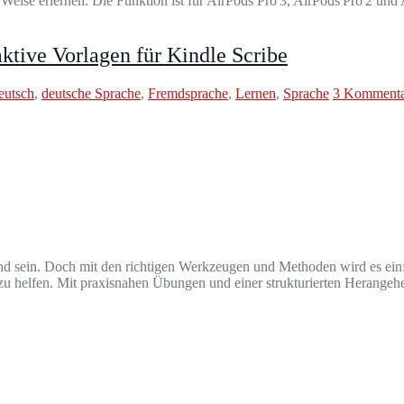
 Weise erlernen. Die Funktion ist für AirPods Pro 3, AirPods Pro 2 un
aktive Vorlagen für Kindle Scribe
eutsch
,
deutsche Sprache
,
Fremdsprache
,
Lernen
,
Sprache
3 Kommenta
d sein. Doch mit den richtigen Werkzeugen und Methoden wird es einfa
 zu helfen. Mit praxisnahen Übungen und einer strukturierten Herangehe