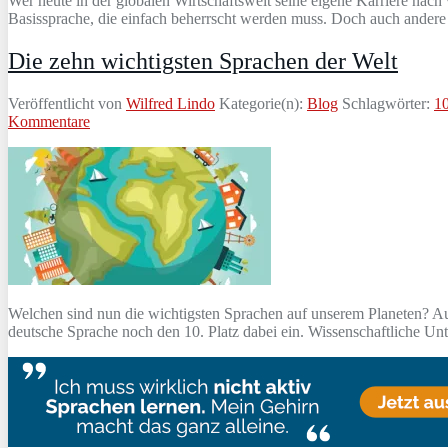
Wer heute in der globalen Wirtschaftswelt seine eigene Karriere nac
Basissprache, die einfach beherrscht werden muss. Doch auch andere 
Die zehn wichtigsten Sprachen der Welt
Veröffentlicht von
Wilfred Lindo
Kategorie(n):
Blog
Schlagwörter:
10
Kommentare
Welchen sind nun die wichtigsten Sprachen auf unserem Planeten? Au
deutsche Sprache noch den 10. Platz dabei ein. Wissenschaftliche U