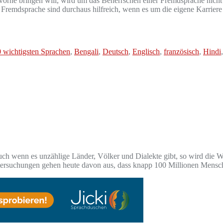
h vorne bringen will, wird um das Beherrschen einer Fremdsprache nich
Fremdsprache sind durchaus hilfreich, wenn es um die eigene Karriere
 wichtigsten Sprachen
,
Bengali
,
Deutsch
,
Englisch
,
französisch
,
Hindi
ch wenn es unzählige Länder, Völker und Dialekte gibt, so wird die 
ntersuchungen gehen heute davon aus, dass knapp 100 Millionen Mensc