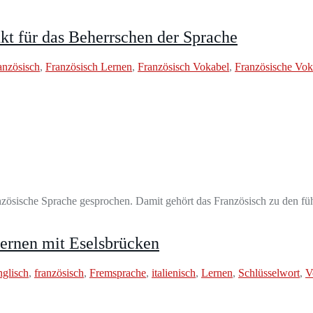
kt für das Beherrschen der Sprache
anzösisch
,
Französisch Lernen
,
Französisch Vokabel
,
Französische Vok
anzösische Sprache gesprochen. Damit gehört das Französisch zu den 
ernen mit Eselsbrücken
glisch
,
französisch
,
Fremsprache
,
italienisch
,
Lernen
,
Schlüsselwort
,
V