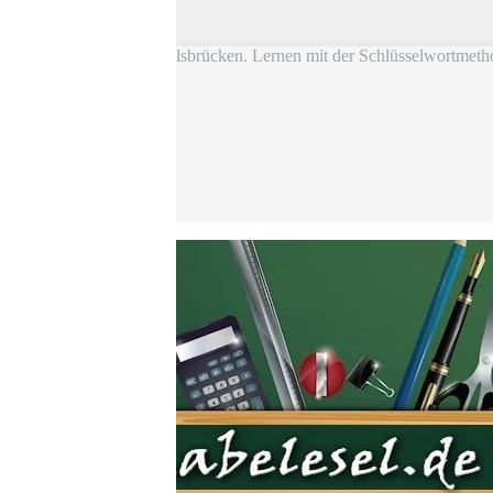
Skip to main content
Vokabel Lernen mit Eselsbrücken. Lernen mit der Schlüsselwortmeth
Bestseller
Etsy-Shop
Fire Tablets Kids
T-Shirts
Blog
Lerntipps
Produkte