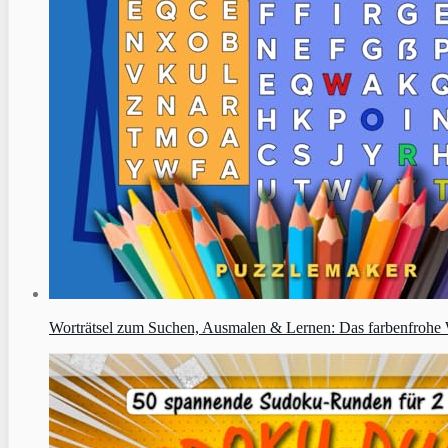
Worträtsel zum Suchen, Ausmalen & Lernen: Das farbenfrohe W