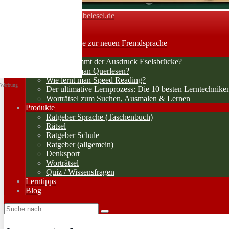
Vokabelesel.de
Toggle navigation
Home
Lernerfolge: Wege zur neuen Fremdsprache
Lernstrategien
Woher kommt der Ausdruck Eselsbrücke?
Wie lernt man Querlesen?
Wie lernt man Speed Reading?
Werbung
Der ultimative Lernprozess: Die 10 besten Lerntechnike
Worträtsel zum Suchen, Ausmalen & Lernen
Produkte
Ratgeber Sprache (Taschenbuch)
Rätsel
Ratgeber Schule
Ratgeber (allgemein)
Denksport
Worträtsel
Quiz / Wissensfragen
Lerntipps
Blog