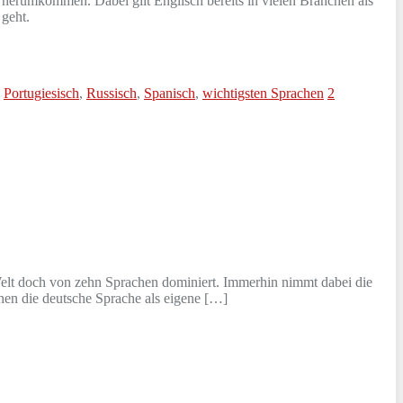
t herumkommen. Dabei gilt Englisch bereits in vielen Branchen als
 geht.
,
Portugiesisch
,
Russisch
,
Spanisch
,
wichtigsten Sprachen
2
Welt doch von zehn Sprachen dominiert. Immerhin nimmt dabei die
hen die deutsche Sprache als eigene […]