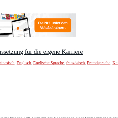
ssetzung für die eigene Karriere
inesisch
,
Englisch
,
Englische Sprache
,
französisch
,
Fremdsprache
,
Kar