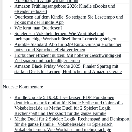
Notebook im Alltag wirklich lohnt
Amazon Frühlingsangebote 2026: Kindle eBooks und
eReader reduziert
Querlesen auf dem Kindle: So steigern Sie Lesetempo und
Fokus mit der Kindle-App
Wie lernt man Querlesen?
Spielerisch Vokabeln lernen: Wie Worträtsel und
mehrsprachige Wortsuchrätsel Ihren Lernerfolg steigern
Audible Standard-Abo für 6,99 Euro: Günstig Hörbücher
nutzen und Sprachen effektiver lernen
Hörbücher effizient nutzen: Mit höherer Geschwindigkeit
Zeit sparen und nachhaltiger lernen
Amazon Black Friday Woche 2025: Finaler Spartag mit
starken Deals für Lernen, Hörbücher und Amazon‑Geräte
Neueste Kommentare
Kindle Update 5.19.3.0.1 verbessert PDF-Funktionen
deutlich – mehr Komfort für Kindle Scribe und Colorsoft -
Vokabelesel.de
zu
Mathe Duell für 2 Spieler: Logik,
Rechenspaß und Denksport für die ganze Familie
Mathe Duell für 2 Spieler: Logik, Rechenspaß und Denksport
für die ganze Familie - Vokabelesel.de
zu
Spielerisch
Vokabeln lernen: Wie Worträtsel und mehrsprachige