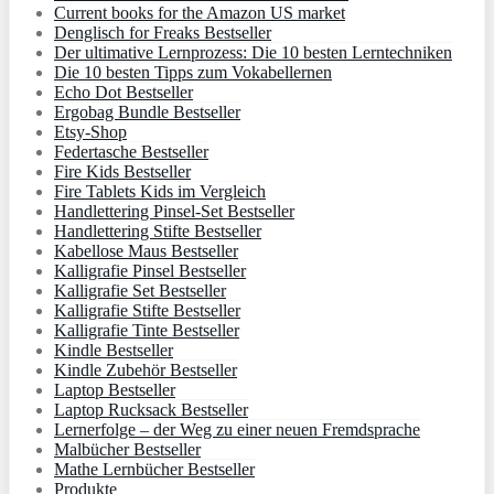
Current books for the Amazon US market
Denglisch for Freaks Bestseller
Der ultimative Lernprozess: Die 10 besten Lerntechniken
Die 10 besten Tipps zum Vokabellernen
Echo Dot Bestseller
Ergobag Bundle Bestseller
Etsy-Shop
Federtasche Bestseller
Fire Kids Bestseller
Fire Tablets Kids im Vergleich
Handlettering Pinsel-Set Bestseller
Handlettering Stifte Bestseller
Kabellose Maus Bestseller
Kalligrafie Pinsel Bestseller
Kalligrafie Set Bestseller
Kalligrafie Stifte Bestseller
Kalligrafie Tinte Bestseller
Kindle Bestseller
Kindle Zubehör Bestseller
Laptop Bestseller
Laptop Rucksack Bestseller
Lernerfolge – der Weg zu einer neuen Fremdsprache
Malbücher Bestseller
Mathe Lernbücher Bestseller
Produkte