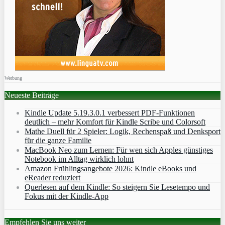
Werbung
Neueste Beiträge
Kindle Update 5.19.3.0.1 verbessert PDF-Funktionen
deutlich – mehr Komfort für Kindle Scribe und Colorsoft
Mathe Duell für 2 Spieler: Logik, Rechenspaß und Denksport
für die ganze Familie
MacBook Neo zum Lernen: Für wen sich Apples günstiges
Notebook im Alltag wirklich lohnt
Amazon Frühlingsangebote 2026: Kindle eBooks und
eReader reduziert
Querlesen auf dem Kindle: So steigern Sie Lesetempo und
Fokus mit der Kindle-App
Empfehlen Sie uns weiter