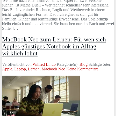
Wenn Sie nach einem sinnvollen Denkspiel für zwei Personen
suchen, ist Mathe Duell – Wer rechnet schneller? sehr interessant.
Das Buch verbindet Rechnen, Logik und Wettbewerb in einem
leicht zugänglichen Format. Dadurch eignet es sich gut für
Familien, Kinder und lernfreudige Erwachsene. Das Spielprinzip
bleibt einfach und motivierend. Sie brauchen nur das Buch und zwei
Stifte. […]
MacBook Neo zum Lernen: Für wen sich
Apples günstiges Notebook im Alltag
wirklich lohnt
Veröffentlicht von
Wilfred Lindo
Kategorie(n):
Blog
Schlagwörter:
Apple
,
Laptop
,
Lernen
,
Macbook Neo
Keine Kommentare