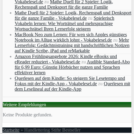
Vokabelesel.de
zu
Mathe Duell für 2 Spieler: Logik,
Rechenspaß und Denksport für die ganze Familie
Mathe Duell für 2 Spieler: Logik, Rechenspaß und Denksport
für die ganze Familie - Vokabelesel.de
zu
Spielerisch
Vokabeln lernen: Wie Worträtsel und mehrsprachige
Wortsuchrätsel Ihren Lernerfolg steigern
MacBook Neo zum Lernen: Für wen sich Apples günstiges
Notebook im Alltag wirklich lohnt - Vokabelesel.de
zu
Mehr
Lernerfolg: Gedächtnistraining mit handschriftlichen Notizen
auf Kindle Scribe, iPad und reMarkable
Amazon Frühlingsangebote 2026: Kindle eBooks und
eReader reduziert - Vokabelesel.de
zu
Audible Standard-Abo
für 6,99 Euro: Günstig Hörbücher nutzen und Sprachen
effektiver lernen
Querlesen auf dem Kindle: So steigern Sie Lesetempo und
Fokus mit der Kindle-App - Vokabelesel.de
zu
Querlesen mit
dem Leselineal auf der Kindle-App
Weitere Empfehlungen
Keine Produkte gefunden.
Startseite
»
Handlettering Stifte Bestseller