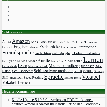
Schlagwörter
Amazon
Alexa
Apple
Black friday
Buch
Black Friday Woche
Computer
Englisch
Eselsbrücke
französisch
Deutsch
Eselsbrücken
eReader
Fremdsprache
Gedächtnis
Hörbuch
Gehirnjogging
italienisch
Lernen
Kindle
Kalligrafie
Kids
Kinder
Kindle Scribe
KI
Kindle App
Mnemotechniken
Lesen
Querlesen
Mnemotechnik
Lernmethode
Rabatt
Schlüsselwortmethode
Schule
Rätsel
Schlüsselwort
Schrift
Schultag
Sprache
Vokabel
Spanisch
Skill
Speed Reading
Sprache lernen
Vokabel-Lernen
Neueste Kommentare
Kindle Update 5.19.3.0.1 verbessert PDF-Funktionen
deutlich – mehr Komfort für Kindle Scribe und Colorsoft -