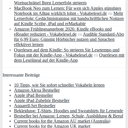
Wortsuchrätsel Ihren Lernerfolg steigern
MacBook Neo zum Lernen: Für wen sich Apples günstiges
Notebook im Alltag wirklich lohnt - Vokabelesel.de
zu
Mehr
Lernerfolg: Gedächtnistraining mit handschriftlichen Notizen
auf Kindle Scribe, iPad und reMarkable
Amazon Frühlingsangebote 2026: Kindle eBooks und
eReader reduziert - Vokabelesel.de
zu
Audible Standard-Abo
für 6,99 Euro: Günstig Hörbücher nutzen und Sprachen
effektiver lernen
Querlesen auf dem Kindle: So steigern Sie Lesetempo und
Fokus mit der Kindle-App - Vokabelesel.de
zu
Querlesen mit
dem Leselineal auf der Kindle-App
Interessante Beiträge
10 Tipps, wie Sie sofort schneller Vokabeln lernen
Amazon Alexa Bestseller
Apple iPad Bestseller
Apple iPad Zubehör Bestseller
Aquarell-Set Bestseller
Bekleidung: T-Shirts, Hoodies und Sweatshirts für Lernende
Bestseller bei Amazon: Lernen, Schule, Ausbildung & Beruf
Current books for the Amazon AU market (Australia)
Current books for the Amazon UK market