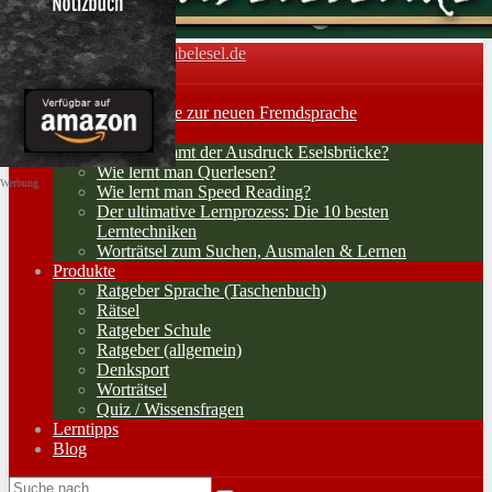
Vokabelesel.de
Toggle navigation
Home
Lernerfolge: Wege zur neuen Fremdsprache
Lernstrategien
Woher kommt der Ausdruck Eselsbrücke?
Wie lernt man Querlesen?
Werbung
Wie lernt man Speed Reading?
Der ultimative Lernprozess: Die 10 besten
Lerntechniken
Worträtsel zum Suchen, Ausmalen & Lernen
Produkte
Ratgeber Sprache (Taschenbuch)
Rätsel
Ratgeber Schule
Ratgeber (allgemein)
Denksport
Worträtsel
Quiz / Wissensfragen
Lerntipps
Blog