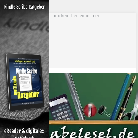
Skip to main content
Vokabel Lernen mit Eselsbrücken. Lernen mit der
Schlüsselwortmethode
Bestseller
Etsy-Shop
Fire Tablets Kids
T-Shirts
Blog
Lerntipps
Produkte