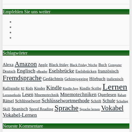
Empfehlen Sie uns weiter
Schlagwörter
Amazon
Alexa
Apple
Black friday
Buch
Black Friday Woche
Computer
Englisch
Eselsbrücke
französisch
Deutsch
Eselsbrücken
eReader
Fremdsprache
Gedächtnis
Hörbuch
Gehirnjogging
italienisch
Lernen
Kindle
Kalligrafie
Kids
Kinder
Kindle Scribe
KI
Kindle App
Mnemotechniken
Lesen
Querlesen
Mnemotechnik
Lernmethode
Rabatt
Schlüsselwortmethode
Schule
Rätsel
Schlüsselwort
Schrift
Schultag
Sprache
Vokabel
Spanisch
Skill
Speed Reading
Sprache lernen
Vokabel-Lernen
Neueste Kommentare