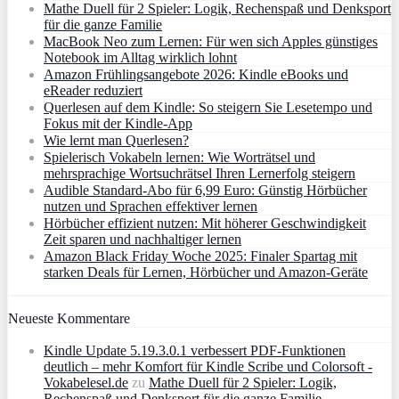
Mathe Duell für 2 Spieler: Logik, Rechenspaß und Denksport
für die ganze Familie
MacBook Neo zum Lernen: Für wen sich Apples günstiges
Notebook im Alltag wirklich lohnt
Amazon Frühlingsangebote 2026: Kindle eBooks und
eReader reduziert
Querlesen auf dem Kindle: So steigern Sie Lesetempo und
Fokus mit der Kindle-App
Wie lernt man Querlesen?
Spielerisch Vokabeln lernen: Wie Worträtsel und
mehrsprachige Wortsuchrätsel Ihren Lernerfolg steigern
Audible Standard-Abo für 6,99 Euro: Günstig Hörbücher
nutzen und Sprachen effektiver lernen
Hörbücher effizient nutzen: Mit höherer Geschwindigkeit
Zeit sparen und nachhaltiger lernen
Amazon Black Friday Woche 2025: Finaler Spartag mit
starken Deals für Lernen, Hörbücher und Amazon‑Geräte
Neueste Kommentare
Kindle Update 5.19.3.0.1 verbessert PDF-Funktionen
deutlich – mehr Komfort für Kindle Scribe und Colorsoft -
Vokabelesel.de
zu
Mathe Duell für 2 Spieler: Logik,
Rechenspaß und Denksport für die ganze Familie