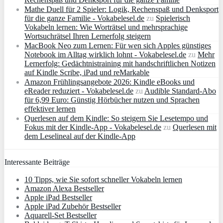
Mathe Duell für 2 Spieler: Logik, Rechenspaß und Denksport
für die ganze Familie - Vokabelesel.de
zu
Spielerisch
Vokabeln lernen: Wie Worträtsel und mehrsprachige
Wortsuchrätsel Ihren Lernerfolg steigern
MacBook Neo zum Lernen: Für wen sich Apples günstiges
Notebook im Alltag wirklich lohnt - Vokabelesel.de
zu
Mehr
Lernerfolg: Gedächtnistraining mit handschriftlichen Notizen
auf Kindle Scribe, iPad und reMarkable
Amazon Frühlingsangebote 2026: Kindle eBooks und
eReader reduziert - Vokabelesel.de
zu
Audible Standard-Abo
für 6,99 Euro: Günstig Hörbücher nutzen und Sprachen
effektiver lernen
Querlesen auf dem Kindle: So steigern Sie Lesetempo und
Fokus mit der Kindle-App - Vokabelesel.de
zu
Querlesen mit
dem Leselineal auf der Kindle-App
Interessante Beiträge
10 Tipps, wie Sie sofort schneller Vokabeln lernen
Amazon Alexa Bestseller
Apple iPad Bestseller
Apple iPad Zubehör Bestseller
Aquarell-Set Bestseller