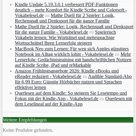
Kindle Update 5.19.3.0.1 verbessert PDF-Funktionen
deutlich – mehr Komfort für Kindle Scribe und Colorsoft -
Vokabelesel.de
zu
Mathe Duell für 2 Spieler: Logik,
Rechenspaß und Denksport für die ganze Familie
Mathe Duell für 2 Spieler: Logik, Rechenspaß und Denksport
für die ganze Familie - Vokabelesel.de
zu
Spielerisch
Vokabeln lernen: Wie Worträtsel und mehrsprachige
Wortsuchrätsel Ihren Lernerfolg steigern
MacBook Neo zum Lernen: Für wen sich Apples günstiges
Notebook im Alltag wirklich lohnt - Vokabelesel.de
zu
Mehr
Lernerfolg: Gedächtnistraining mit handschriftlichen Notizen
auf Kindle Scribe, iPad und reMarkable
Amazon Frühlingsangebote 2026: Kindle eBooks und
eReader reduziert - Vokabelesel.de
zu
Audible Standard-Abo
für 6,99 Euro: Günstig Hörbücher nutzen und Sprachen
effektiver lernen
Querlesen auf dem Kindle: So steigern Sie Lesetempo und
Fokus mit der Kindle-App - Vokabelesel.de
zu
Querlesen mit
dem Leselineal auf der Kindle-App
Weitere Empfehlungen
Keine Produkte gefunden.