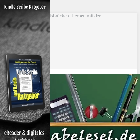
Skip to main content
Vokabel Lernen mit Eselsbrücken. Lernen mit der
Schlüsselwortmethode
Bestseller
Etsy-Shop
Fire Tablets Kids
T-Shirts
Blog
Lerntipps
Produkte