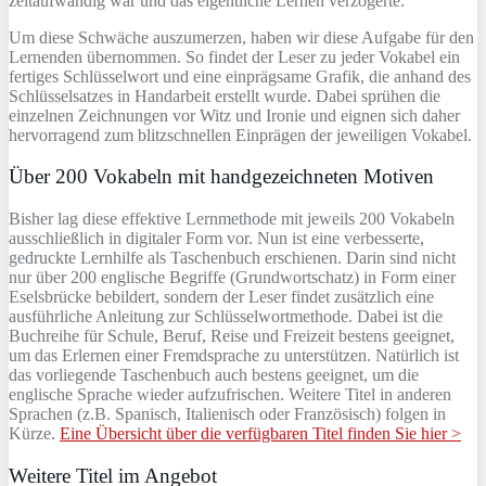
zeitaufwändig war und das eigentliche Lernen verzögerte.
Um diese Schwäche auszumerzen, haben wir diese Aufgabe für den
Lernenden übernommen. So findet der Leser zu jeder Vokabel ein
fertiges Schlüsselwort und eine einprägsame Grafik, die anhand des
Schlüsselsatzes in Handarbeit erstellt wurde. Dabei sprühen die
einzelnen Zeichnungen vor Witz und Ironie und eignen sich daher
hervorragend zum blitzschnellen Einprägen der jeweiligen Vokabel.
Über 200 Vokabeln mit handgezeichneten Motiven
Bisher lag diese effektive Lernmethode mit jeweils 200 Vokabeln
ausschließlich in digitaler Form vor. Nun ist eine verbesserte,
gedruckte Lernhilfe als Taschenbuch erschienen. Darin sind nicht
nur über 200 englische Begriffe (Grundwortschatz) in Form einer
Eselsbrücke bebildert, sondern der Leser findet zusätzlich eine
ausführliche Anleitung zur Schlüsselwortmethode. Dabei ist die
Buchreihe für Schule, Beruf, Reise und Freizeit bestens geeignet,
um das Erlernen einer Fremdsprache zu unterstützen. Natürlich ist
das vorliegende Taschenbuch auch bestens geeignet, um die
englische Sprache wieder aufzufrischen. Weitere Titel in anderen
Sprachen (z.B. Spanisch, Italienisch oder Französisch) folgen in
Kürze.
Eine Übersicht über die verfügbaren Titel finden Sie hier >
Weitere Titel im Angebot