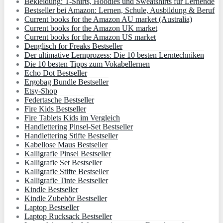
Bekleidung: T-Shirts, Hoodies und Sweatshirts für Lernende
Bestseller bei Amazon: Lernen, Schule, Ausbildung & Beruf
Current books for the Amazon AU market (Australia)
Current books for the Amazon UK market
Current books for the Amazon US market
Denglisch for Freaks Bestseller
Der ultimative Lernprozess: Die 10 besten Lerntechniken
Die 10 besten Tipps zum Vokabellernen
Echo Dot Bestseller
Ergobag Bundle Bestseller
Etsy-Shop
Federtasche Bestseller
Fire Kids Bestseller
Fire Tablets Kids im Vergleich
Handlettering Pinsel-Set Bestseller
Handlettering Stifte Bestseller
Kabellose Maus Bestseller
Kalligrafie Pinsel Bestseller
Kalligrafie Set Bestseller
Kalligrafie Stifte Bestseller
Kalligrafie Tinte Bestseller
Kindle Bestseller
Kindle Zubehör Bestseller
Laptop Bestseller
Laptop Rucksack Bestseller