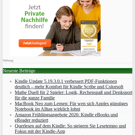
Werbung
Neueste Beiträge
Kindle Update 5.19.3.0.1 verbessert PDF-Funktionen
deutlich – mehr Komfort für Kindle Scribe und Colorsoft
Mathe Duell für 2 Spieler: Logik, Rechenspaß und Denksport
für die ganze Familie
MacBook Neo zum Lernen: Für wen sich Apples günstiges
Notebook im Alltag wirklich lohnt
Amazon Frühlingsangebote 2026: Kindle eBooks und
eReader reduziert
Querlesen auf dem Kindle: So steigern Sie Lesetempo und
Fokus mit der Kindle-App