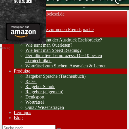
Vokabelesel.de
Toggle navigation
Home
Lernerfolge: Wege zur neuen Fremdsprache
Lernstrategien
Woher kommt der Ausdruck Eselsbrücke?
Wie lernt man Querlesen?
Werbung
Wie lernt man Speed Reading?
Der ultimative Lernprozess: Die 10 besten
Lerntechniken
Worträtsel zum Suchen, Ausmalen & Lernen
Produkte
Ratgeber Sprache (Taschenbuch)
Rätsel
Ratgeber Schule
Ratgeber (allgemein)
Denksport
Worträtsel
Quiz / Wissensfragen
Lerntipps
Blog