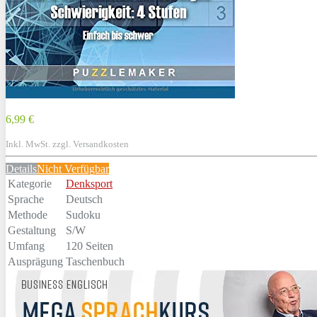
6,99 €
Inkl. MwSt. zzgl. Versandkosten
Details
Nicht Verfügbar
Kategorie
Denksport
Sprache
Deutsch
Methode
Sudoku
Gestaltung
S/W
Umfang
120 Seiten
Ausprägung
Taschenbuch