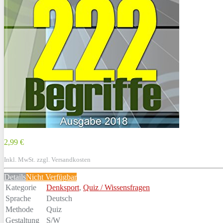
2,99 €
Inkl. MwSt. zzgl. Versandkosten
Details
Nicht Verfügbar
Kategorie
Denksport
,
Quiz / Wissensfragen
Sprache
Deutsch
Methode
Quiz
Gestaltung
S/W