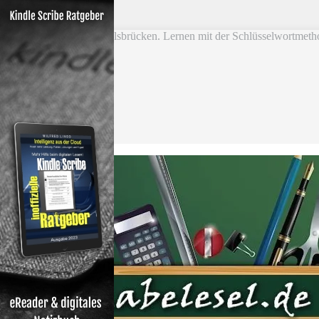
Skip to main content
Vokabel Lernen mit Eselsbrücken. Lernen mit der Schlüsselwortmeth
Bestseller
Etsy-Shop
Fire Tablets Kids
T-Shirts
Blog
Lerntipps
Produkte