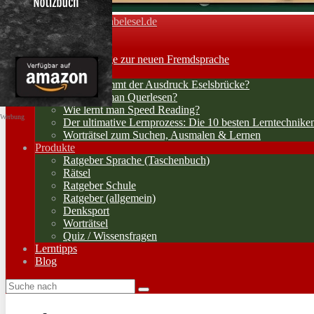
Vokabelesel.de
Toggle navigation
Home
Lernerfolge: Wege zur neuen Fremdsprache
Lernstrategien
Woher kommt der Ausdruck Eselsbrücke?
Wie lernt man Querlesen?
Wie lernt man Speed Reading?
Werbung
Der ultimative Lernprozess: Die 10 besten Lerntechnike
Worträtsel zum Suchen, Ausmalen & Lernen
Produkte
Ratgeber Sprache (Taschenbuch)
Rätsel
Ratgeber Schule
Ratgeber (allgemein)
Denksport
Worträtsel
Quiz / Wissensfragen
Lerntipps
Blog