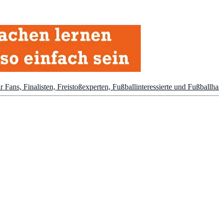
r Fans, Finalisten, Freistoßexperten, Fußballinteressierte und Fußballha