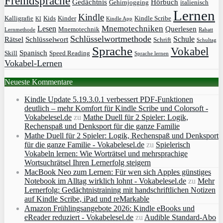
Fremdsprache
Gedächtnis
Hörbuch
Gehirnjogging
italienisch
Lernen
Kindle
Kalligrafie
Kids
Kinder
Kindle Scribe
KI
Kindle App
Mnemotechniken
Lesen
Querlesen
Mnemotechnik
Lernmethode
Rabatt
Schlüsselwortmethode
Schule
Rätsel
Schlüsselwort
Schrift
Schultag
Sprache
Vokabel
Spanisch
Skill
Speed Reading
Sprache lernen
Vokabel-Lernen
Neueste Kommentare
Kindle Update 5.19.3.0.1 verbessert PDF-Funktionen
deutlich – mehr Komfort für Kindle Scribe und Colorsoft -
Vokabelesel.de
zu
Mathe Duell für 2 Spieler: Logik,
Rechenspaß und Denksport für die ganze Familie
Mathe Duell für 2 Spieler: Logik, Rechenspaß und Denksport
für die ganze Familie - Vokabelesel.de
zu
Spielerisch
Vokabeln lernen: Wie Worträtsel und mehrsprachige
Wortsuchrätsel Ihren Lernerfolg steigern
MacBook Neo zum Lernen: Für wen sich Apples günstiges
Notebook im Alltag wirklich lohnt - Vokabelesel.de
zu
Mehr
Lernerfolg: Gedächtnistraining mit handschriftlichen Notizen
auf Kindle Scribe, iPad und reMarkable
Amazon Frühlingsangebote 2026: Kindle eBooks und
eReader reduziert - Vokabelesel.de
zu
Audible Standard-Abo