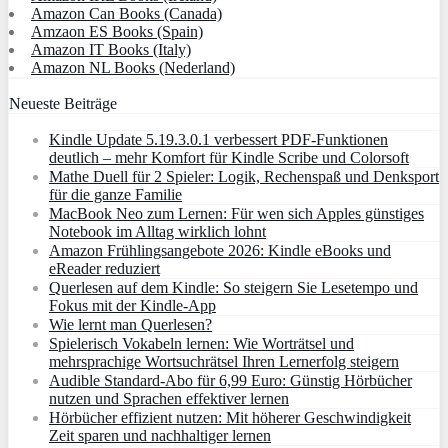
Amazon Can Books (Canada)
Amzaon ES Books (Spain)
Amazon IT Books (Italy)
Amazon NL Books (Nederland)
Neueste Beiträge
Kindle Update 5.19.3.0.1 verbessert PDF-Funktionen
deutlich – mehr Komfort für Kindle Scribe und Colorsoft
Mathe Duell für 2 Spieler: Logik, Rechenspaß und Denksport
für die ganze Familie
MacBook Neo zum Lernen: Für wen sich Apples günstiges
Notebook im Alltag wirklich lohnt
Amazon Frühlingsangebote 2026: Kindle eBooks und
eReader reduziert
Querlesen auf dem Kindle: So steigern Sie Lesetempo und
Fokus mit der Kindle-App
Wie lernt man Querlesen?
Spielerisch Vokabeln lernen: Wie Worträtsel und
mehrsprachige Wortsuchrätsel Ihren Lernerfolg steigern
Audible Standard-Abo für 6,99 Euro: Günstig Hörbücher
nutzen und Sprachen effektiver lernen
Hörbücher effizient nutzen: Mit höherer Geschwindigkeit
Zeit sparen und nachhaltiger lernen