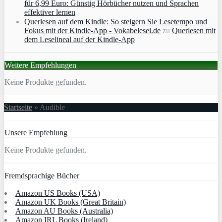
für 6,99 Euro: Günstig Hörbücher nutzen und Sprachen
effektiver lernen
Querlesen auf dem Kindle: So steigern Sie Lesetempo und
Fokus mit der Kindle-App - Vokabelesel.de
zu
Querlesen mit
dem Leselineal auf der Kindle-App
Weitere Empfehlungen
Keine Produkte gefunden.
Startseite
»
Audible
Unsere Empfehlung
Keine Produkte gefunden.
Fremdsprachige Bücher
Amazon US Books (USA)
Amazon UK Books (Great Britain)
Amazon AU Books (Australia)
Amazon IRL Books (Ireland)