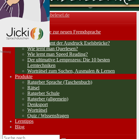
Vokabelesel.de
Toggle navigation
Home
Lernerfolge: Wege zur neuen Fremdsprache
Lernstrategien
Woher kommt der Ausdruck Eselsbrücke?
Wie lernt man Querlesen?
Werbung
Wie lernt man Speed Reading?
Der ultimative Lernprozess: Die 10 besten
Lerntechniken
Worträtsel zum Suchen, Ausmalen & Lernen
Produkte
Ratgeber Sprache (Taschenbuch)
Rätsel
Ratgeber Schule
Ratgeber (allgemein)
Denksport
Worträtsel
Quiz / Wissensfragen
Lerntipps
Blog