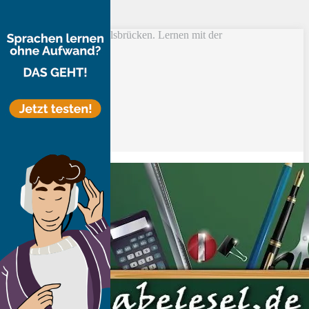
Skip to main content
Vokabel Lernen mit Eselsbrücken. Lernen mit der
Schlüsselwortmethode
Bestseller
Etsy-Shop
Fire Tablets Kids
T-Shirts
Blog
Lerntipps
Produkte