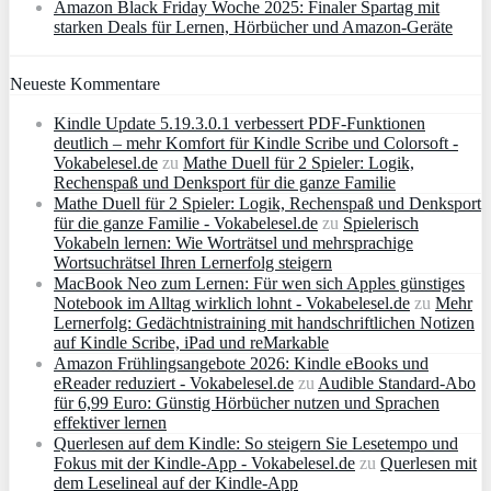
Amazon Black Friday Woche 2025: Finaler Spartag mit
starken Deals für Lernen, Hörbücher und Amazon‑Geräte
Neueste Kommentare
Kindle Update 5.19.3.0.1 verbessert PDF-Funktionen
deutlich – mehr Komfort für Kindle Scribe und Colorsoft -
Vokabelesel.de
zu
Mathe Duell für 2 Spieler: Logik,
Rechenspaß und Denksport für die ganze Familie
Mathe Duell für 2 Spieler: Logik, Rechenspaß und Denksport
für die ganze Familie - Vokabelesel.de
zu
Spielerisch
Vokabeln lernen: Wie Worträtsel und mehrsprachige
Wortsuchrätsel Ihren Lernerfolg steigern
MacBook Neo zum Lernen: Für wen sich Apples günstiges
Notebook im Alltag wirklich lohnt - Vokabelesel.de
zu
Mehr
Lernerfolg: Gedächtnistraining mit handschriftlichen Notizen
auf Kindle Scribe, iPad und reMarkable
Amazon Frühlingsangebote 2026: Kindle eBooks und
eReader reduziert - Vokabelesel.de
zu
Audible Standard-Abo
für 6,99 Euro: Günstig Hörbücher nutzen und Sprachen
effektiver lernen
Querlesen auf dem Kindle: So steigern Sie Lesetempo und
Fokus mit der Kindle-App - Vokabelesel.de
zu
Querlesen mit
dem Leselineal auf der Kindle-App