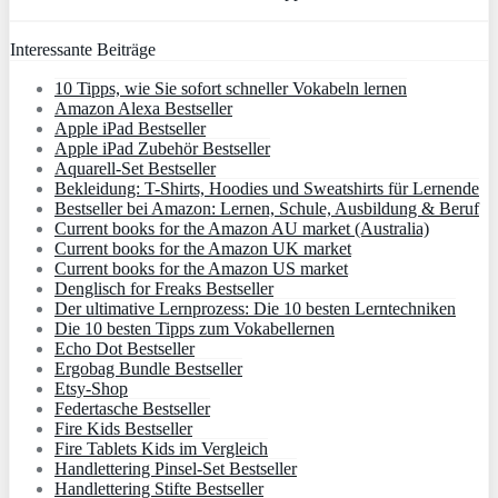
Interessante Beiträge
10 Tipps, wie Sie sofort schneller Vokabeln lernen
Amazon Alexa Bestseller
Apple iPad Bestseller
Apple iPad Zubehör Bestseller
Aquarell-Set Bestseller
Bekleidung: T-Shirts, Hoodies und Sweatshirts für Lernende
Bestseller bei Amazon: Lernen, Schule, Ausbildung & Beruf
Current books for the Amazon AU market (Australia)
Current books for the Amazon UK market
Current books for the Amazon US market
Denglisch for Freaks Bestseller
Der ultimative Lernprozess: Die 10 besten Lerntechniken
Die 10 besten Tipps zum Vokabellernen
Echo Dot Bestseller
Ergobag Bundle Bestseller
Etsy-Shop
Federtasche Bestseller
Fire Kids Bestseller
Fire Tablets Kids im Vergleich
Handlettering Pinsel-Set Bestseller
Handlettering Stifte Bestseller