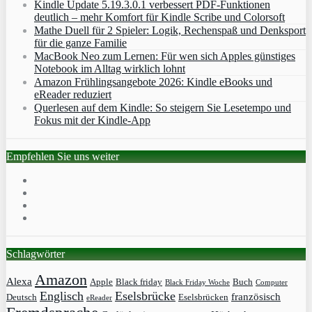
Kindle Update 5.19.3.0.1 verbessert PDF-Funktionen
deutlich – mehr Komfort für Kindle Scribe und Colorsoft
Mathe Duell für 2 Spieler: Logik, Rechenspaß und Denksport
für die ganze Familie
MacBook Neo zum Lernen: Für wen sich Apples günstiges
Notebook im Alltag wirklich lohnt
Amazon Frühlingsangebote 2026: Kindle eBooks und
eReader reduziert
Querlesen auf dem Kindle: So steigern Sie Lesetempo und
Fokus mit der Kindle-App
Empfehlen Sie uns weiter
Schlagwörter
Amazon
Alexa
Apple
Black friday
Buch
Black Friday Woche
Computer
Englisch
Eselsbrücke
französisch
Deutsch
Eselsbrücken
eReader