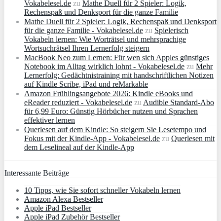
Vokabelesel.de
zu
Mathe Duell für 2 Spieler: Logik,
Rechenspaß und Denksport für die ganze Familie
Mathe Duell für 2 Spieler: Logik, Rechenspaß und Denksport
für die ganze Familie - Vokabelesel.de
zu
Spielerisch
Vokabeln lernen: Wie Worträtsel und mehrsprachige
Wortsuchrätsel Ihren Lernerfolg steigern
MacBook Neo zum Lernen: Für wen sich Apples günstiges
Notebook im Alltag wirklich lohnt - Vokabelesel.de
zu
Mehr
Lernerfolg: Gedächtnistraining mit handschriftlichen Notizen
auf Kindle Scribe, iPad und reMarkable
Amazon Frühlingsangebote 2026: Kindle eBooks und
eReader reduziert - Vokabelesel.de
zu
Audible Standard-Abo
für 6,99 Euro: Günstig Hörbücher nutzen und Sprachen
effektiver lernen
Querlesen auf dem Kindle: So steigern Sie Lesetempo und
Fokus mit der Kindle-App - Vokabelesel.de
zu
Querlesen mit
dem Leselineal auf der Kindle-App
Interessante Beiträge
10 Tipps, wie Sie sofort schneller Vokabeln lernen
Amazon Alexa Bestseller
Apple iPad Bestseller
Apple iPad Zubehör Bestseller