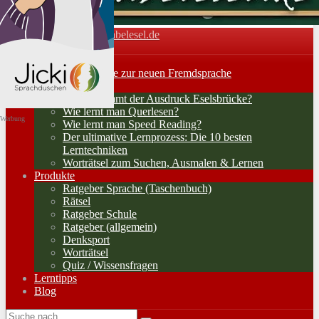
Vokabelesel.de
Toggle navigation
Home
Lernerfolge: Wege zur neuen Fremdsprache
Lernstrategien
Woher kommt der Ausdruck Eselsbrücke?
Wie lernt man Querlesen?
Werbung
Wie lernt man Speed Reading?
Der ultimative Lernprozess: Die 10 besten
Lerntechniken
Worträtsel zum Suchen, Ausmalen & Lernen
Produkte
Ratgeber Sprache (Taschenbuch)
Rätsel
Ratgeber Schule
Ratgeber (allgemein)
Denksport
Worträtsel
Quiz / Wissensfragen
Lerntipps
Blog