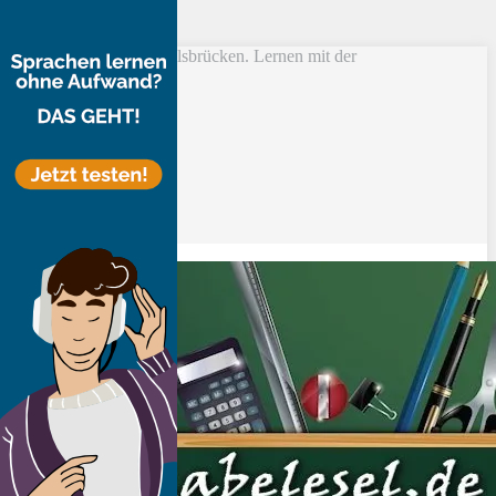
Skip to main content
Vokabel Lernen mit Eselsbrücken. Lernen mit der
Schlüsselwortmethode
Bestseller
Etsy-Shop
Fire Tablets Kids
T-Shirts
Blog
Lerntipps
Produkte