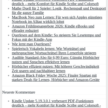
deutlich – mehr Komfort für Kindle Scribe und Colorsoft
Mathe Duell für 2 Spieler: Logik, Rechenspaß und Denksport
für die ganze Familie
MacBook Neo zum Lernen: Für wen sich Apples günstiges
Notebook im Alltag wirklich lohnt
Amazon Frühlingsangebote 2026: Kindle eBooks und
eReader reduziert
Querlesen auf dem Kindle: So steigern Sie Lesetempo und
Fokus mit der Kindle-App
Wie lernt man Querlesen?
Spielerisch Vokabeln lernen: Wie Worträtsel und
mehrsprachige Wortsuchrätsel Ihren Lernerfolg steigern
Audible Standard-Abo für 6,99 Euro: Günstig Hörbücher
nutzen und Sprachen effektiver lernen
Hörbücher effizient nutzen: Mit höherer Geschwindigkeit
Zeit sparen und nachhaltiger lernen
Amazon Black Friday Woche 2025: Finaler Spartag mit
starken Deals für Lernen, Hörbücher und Amazon‑Geräte
Neueste Kommentare
Kindle Update 5.19.3.0.1 verbessert PDF-Funktionen
deutlich – mehr Komfort für Kindle Scribe und Colorsoft -