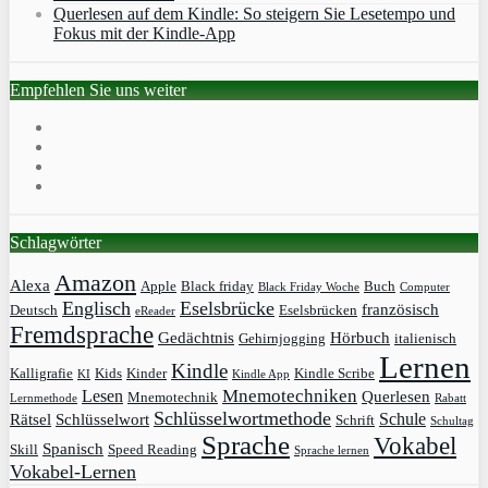
Querlesen auf dem Kindle: So steigern Sie Lesetempo und
Fokus mit der Kindle-App
Empfehlen Sie uns weiter
Schlagwörter
Amazon
Alexa
Apple
Black friday
Buch
Black Friday Woche
Computer
Englisch
Eselsbrücke
französisch
Deutsch
Eselsbrücken
eReader
Fremdsprache
Gedächtnis
Hörbuch
Gehirnjogging
italienisch
Lernen
Kindle
Kalligrafie
Kids
Kinder
Kindle Scribe
KI
Kindle App
Mnemotechniken
Lesen
Querlesen
Mnemotechnik
Lernmethode
Rabatt
Schlüsselwortmethode
Schule
Rätsel
Schlüsselwort
Schrift
Schultag
Sprache
Vokabel
Spanisch
Skill
Speed Reading
Sprache lernen
Vokabel-Lernen