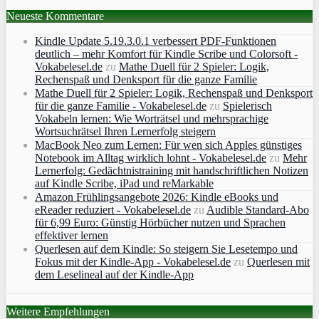
Neueste Kommentare
Kindle Update 5.19.3.0.1 verbessert PDF-Funktionen
deutlich – mehr Komfort für Kindle Scribe und Colorsoft -
Vokabelesel.de
zu
Mathe Duell für 2 Spieler: Logik,
Rechenspaß und Denksport für die ganze Familie
Mathe Duell für 2 Spieler: Logik, Rechenspaß und Denksport
für die ganze Familie - Vokabelesel.de
zu
Spielerisch
Vokabeln lernen: Wie Worträtsel und mehrsprachige
Wortsuchrätsel Ihren Lernerfolg steigern
MacBook Neo zum Lernen: Für wen sich Apples günstiges
Notebook im Alltag wirklich lohnt - Vokabelesel.de
zu
Mehr
Lernerfolg: Gedächtnistraining mit handschriftlichen Notizen
auf Kindle Scribe, iPad und reMarkable
Amazon Frühlingsangebote 2026: Kindle eBooks und
eReader reduziert - Vokabelesel.de
zu
Audible Standard-Abo
für 6,99 Euro: Günstig Hörbücher nutzen und Sprachen
effektiver lernen
Querlesen auf dem Kindle: So steigern Sie Lesetempo und
Fokus mit der Kindle-App - Vokabelesel.de
zu
Querlesen mit
dem Leselineal auf der Kindle-App
Weitere Empfehlungen