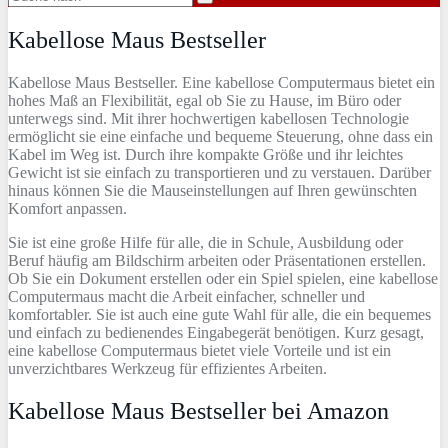
Kabellose Maus Bestseller
Kabellose Maus Bestseller.
E
ine
k
ab
ell
ose
Computer
ma
us
b
iet
et
e
in
ho
hes
Ma
ß
an
Flex
ib
ilit
ä
t
,
e
gal
ob
Sie
z
u
H
ause
,
im
B
ü
ro
o
der
un
ter
we
gs
s
ind
.
Mit
i
h
rer
h
och
w
ert
igen
k
ab
ell
osen
Techn
olog
ie
er
m
ö
gl
icht
s
ie
e
ine
e
inf
ache
und
be
qu
eme
Ste
uer
ung
,
oh
ne
d
ass
e
in
K
abel
im
We
g
is
t
.
D
urch
i
h
re
k
omp
ak
te
Gr
ö
ß
e
und
i
hr
le
ich
tes
G
ew
icht
is
t
s
ie
e
inf
ach
z
u
transport
ie
ren
und
z
u
ver
st
au
en
.
Dar
ü
ber
h
ina
us
k
ö
nn
en
Sie
die
M
ause
inst
ell
ung
en
a
uf
I
h
ren
g
ew
ü
ns
ch
ten
Kom
fort
an
pass
en
.
Sie ist eine große Hilfe für alle, die in Schule, Ausbildung oder
Beruf häufig am Bildschirm arbeiten oder Präsentationen erstellen.
Ob Sie ein Dokument erstellen oder ein Spiel spielen, eine kabellose
Computermaus macht die Arbeit einfacher, schneller und
komfortabler. Sie ist auch eine gute Wahl für alle, die ein bequemes
und einfach zu bedienendes Eingabegerät benötigen. Kurz gesagt,
eine kabellose Computermaus bietet viele Vorteile und ist ein
unverzichtbares Werkzeug für effizientes Arbeiten.
Kabellose Maus Bestseller bei Amazon