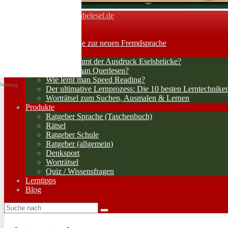
Vokabelesel.de
Toggle navigation
Home
Lernerfolge: Wege zur neuen Fremdsprache
Lernstrategien
Woher kommt der Ausdruck Eselsbrücke?
Wie lernt man Querlesen?
Wie lernt man Speed Reading?
Werbung
Der ultimative Lernprozess: Die 10 besten Lerntechnike
Worträtsel zum Suchen, Ausmalen & Lernen
Produkte
Ratgeber Sprache (Taschenbuch)
Rätsel
Ratgeber Schule
Ratgeber (allgemein)
Denksport
Worträtsel
Quiz / Wissensfragen
Lerntipps
Blog