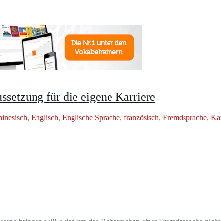
ssetzung für die eigene Karriere
inesisch
,
Englisch
,
Englische Sprache
,
französisch
,
Fremdsprache
,
Kar