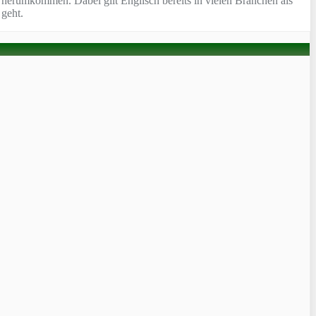
t herumkommen. Dabei gilt Englisch bereits in vielen Branchen als
 geht.