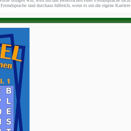
h vorne bringen will, wird um das Beherrschen einer Fremdsprache nich
Fremdsprache sind durchaus hilfreich, wenn es um die eigene Karriere