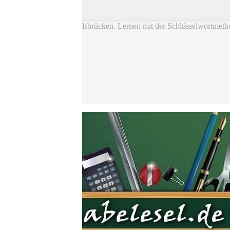
Skip to main content
Vokabel Lernen mit Eselsbrücken. Lernen mit der Schlüsselwortmeth
Bestseller
Etsy-Shop
Fire Tablets Kids
T-Shirts
Blog
Lerntipps
Produkte