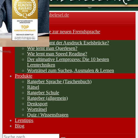
Vokabelesel.de
Toggle navigation
Home
Lernerfolge: Wege zur neuen Fremdsprache
Lernstrategien
Woher kommt der Ausdruck Eselsbrücke?
Wie lernt man Querlesen?
Werbung
Wie lernt man Speed Reading?
Der ultimative Lernprozess: Die 10 besten
Lerntechniken
Worträtsel zum Suchen, Ausmalen & Lernen
Produkte
Ratgeber Sprache (Taschenbuch)
Rätsel
Ratgeber Schule
Ratgeber (allgemein)
Denksport
Worträtsel
Quiz / Wissensfragen
Lerntipps
Blog