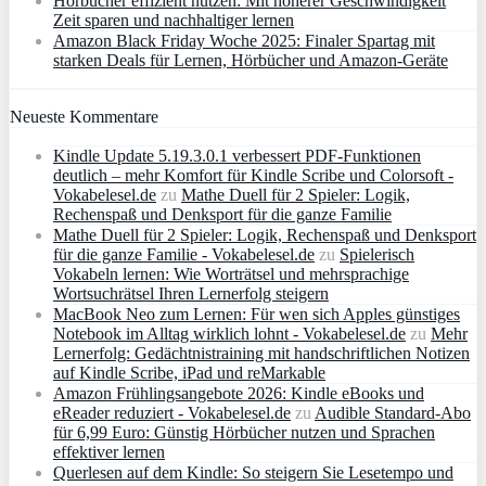
Hörbücher effizient nutzen: Mit höherer Geschwindigkeit
Zeit sparen und nachhaltiger lernen
Amazon Black Friday Woche 2025: Finaler Spartag mit
starken Deals für Lernen, Hörbücher und Amazon‑Geräte
Neueste Kommentare
Kindle Update 5.19.3.0.1 verbessert PDF-Funktionen
deutlich – mehr Komfort für Kindle Scribe und Colorsoft -
Vokabelesel.de
zu
Mathe Duell für 2 Spieler: Logik,
Rechenspaß und Denksport für die ganze Familie
Mathe Duell für 2 Spieler: Logik, Rechenspaß und Denksport
für die ganze Familie - Vokabelesel.de
zu
Spielerisch
Vokabeln lernen: Wie Worträtsel und mehrsprachige
Wortsuchrätsel Ihren Lernerfolg steigern
MacBook Neo zum Lernen: Für wen sich Apples günstiges
Notebook im Alltag wirklich lohnt - Vokabelesel.de
zu
Mehr
Lernerfolg: Gedächtnistraining mit handschriftlichen Notizen
auf Kindle Scribe, iPad und reMarkable
Amazon Frühlingsangebote 2026: Kindle eBooks und
eReader reduziert - Vokabelesel.de
zu
Audible Standard-Abo
für 6,99 Euro: Günstig Hörbücher nutzen und Sprachen
effektiver lernen
Querlesen auf dem Kindle: So steigern Sie Lesetempo und