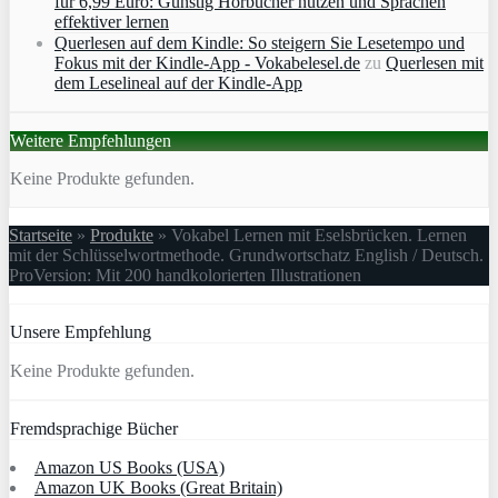
für 6,99 Euro: Günstig Hörbücher nutzen und Sprachen
effektiver lernen
Querlesen auf dem Kindle: So steigern Sie Lesetempo und
Fokus mit der Kindle-App - Vokabelesel.de
zu
Querlesen mit
dem Leselineal auf der Kindle-App
Weitere Empfehlungen
Keine Produkte gefunden.
Startseite
»
Produkte
»
Vokabel Lernen mit Eselsbrücken. Lernen
mit der Schlüsselwortmethode. Grundwortschatz English / Deutsch.
ProVersion: Mit 200 handkolorierten Illustrationen
Unsere Empfehlung
Keine Produkte gefunden.
Fremdsprachige Bücher
Amazon US Books (USA)
Amazon UK Books (Great Britain)