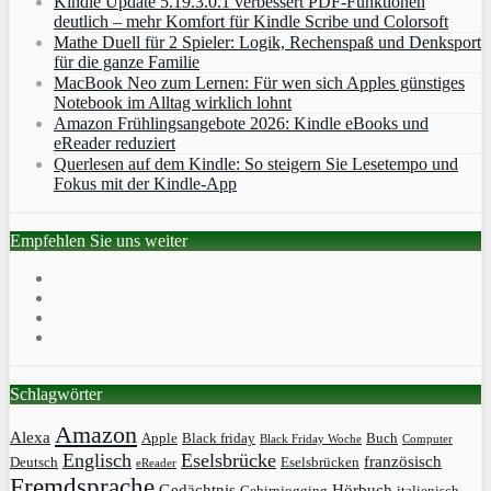
Kindle Update 5.19.3.0.1 verbessert PDF-Funktionen
deutlich – mehr Komfort für Kindle Scribe und Colorsoft
Mathe Duell für 2 Spieler: Logik, Rechenspaß und Denksport
für die ganze Familie
MacBook Neo zum Lernen: Für wen sich Apples günstiges
Notebook im Alltag wirklich lohnt
Amazon Frühlingsangebote 2026: Kindle eBooks und
eReader reduziert
Querlesen auf dem Kindle: So steigern Sie Lesetempo und
Fokus mit der Kindle-App
Empfehlen Sie uns weiter
Schlagwörter
Amazon
Alexa
Apple
Black friday
Buch
Black Friday Woche
Computer
Englisch
Eselsbrücke
französisch
Deutsch
Eselsbrücken
eReader
Fremdsprache
Gedächtnis
Hörbuch
Gehirnjogging
italienisch