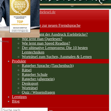
Vokabelesel.de
Toggle navigation
Home
Lernerfolge: Wege zur neuen Fremdsprache
Lernstrategien
Woher kommt der Ausdruck Eselsbrücke?
Wie lernt man Querlesen?
Werbung
Wie lernt man Speed Reading?
Der ultimative Lernprozess: Die 10 besten
Lerntechniken
Worträtsel zum Suchen, Ausmalen & Lernen
Produkte
Ratgeber Sprache (Taschenbuch)
Rätsel
Ratgeber Schule
Ratgeber (allgemein)
Denksport
Worträtsel
Quiz / Wissensfragen
Lerntipps
Blog