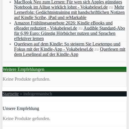
MacBook Neo zum Lernen: Für wen sich Apples günstiges
Notebook im Alltag wirklich lohnt - Vokabelesel.de
zu
Mehr
Lernerfolg: Gedächtnistraining mit handschriftlichen Notizen
auf Kindle Scribe, iPad und reMarkable
Amazon Frühlingsangebote 2026: Kindle eBooks und
eReader reduziert - Vokabelesel.de
zu
Audible Standard-Abo
für 6,99 Euro: Günstig Hörbücher nutzen und Sprachen
effektiver lernen
Querlesen auf dem Kindle: So steigern Sie Lesetempo und
Fokus mit der Kindle-App - Vokabelesel.de
zu
Querlesen mit
dem Leselineal auf der Kindle-App
Weitere Empfehlungen
Keine Produkte gefunden.
Startseite
»
indogermanisch
Unsere Empfehlung
Keine Produkte gefunden.