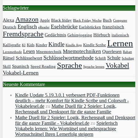
Schlagwörter
Amazon
Alexa
Apple
Black friday
Buch
Black Friday Woche
Computer
Englisch
Eselsbrücke
französisch
Deutsch
Eselsbrücken
eReader
Fremdsprache
Gedächtnis
Hörbuch
Gehirnjogging
italienisch
Lernen
Kindle
Kalligrafie
Kids
Kinder
Kindle Scribe
KI
Kindle App
Mnemotechniken
Lesen
Querlesen
Mnemotechnik
Lernmethode
Rabatt
Schlüsselwortmethode
Schule
Rätsel
Schlüsselwort
Schrift
Schultag
Sprache
Vokabel
Spanisch
Skill
Speed Reading
Sprache lernen
Vokabel-Lernen
Neueste Kommentare
Kindle Update 5.19.3.0.1 verbessert PDF-Funktionen
deutlich – mehr Komfort für Kindle Scribe und Colorsoft -
Vokabelesel.de
zu
Mathe Duell für 2 Spieler: Logik,
Rechenspaß und Denksport für die ganze Familie
Mathe Duell für 2 Spieler: Logik, Rechenspaß und Denksport
für die ganze Familie - Vokabelesel.de
zu
Spielerisch
Vokabeln lernen: Wie Worträtsel und mehrsprachige
Wortsuchrätsel Ihren Lernerfolg steigern