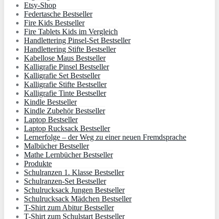
Etsy-Shop
Federtasche Bestseller
Fire Kids Bestseller
Fire Tablets Kids im Vergleich
Handlettering Pinsel-Set Bestseller
Handlettering Stifte Bestseller
Kabellose Maus Bestseller
Kalligrafie Pinsel Bestseller
Kalligrafie Set Bestseller
Kalligrafie Stifte Bestseller
Kalligrafie Tinte Bestseller
Kindle Bestseller
Kindle Zubehör Bestseller
Laptop Bestseller
Laptop Rucksack Bestseller
Lernerfolge – der Weg zu einer neuen Fremdsprache
Malbücher Bestseller
Mathe Lernbücher Bestseller
Produkte
Schulranzen 1. Klasse Bestseller
Schulranzen-Set Bestseller
Schulrucksack Jungen Bestseller
Schulrucksack Mädchen Bestseller
T-Shirt zum Abitur Bestseller
T-Shirt zum Schulstart Bestseller