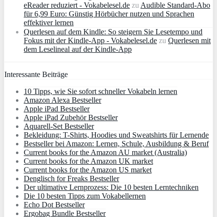
eReader reduziert - Vokabelesel.de
zu
Audible Standard-Abo
für 6,99 Euro: Günstig Hörbücher nutzen und Sprachen
effektiver lernen
Querlesen auf dem Kindle: So steigern Sie Lesetempo und
Fokus mit der Kindle-App - Vokabelesel.de
zu
Querlesen mit
dem Leselineal auf der Kindle-App
Interessante Beiträge
10 Tipps, wie Sie sofort schneller Vokabeln lernen
Amazon Alexa Bestseller
Apple iPad Bestseller
Apple iPad Zubehör Bestseller
Aquarell-Set Bestseller
Bekleidung: T-Shirts, Hoodies und Sweatshirts für Lernende
Bestseller bei Amazon: Lernen, Schule, Ausbildung & Beruf
Current books for the Amazon AU market (Australia)
Current books for the Amazon UK market
Current books for the Amazon US market
Denglisch for Freaks Bestseller
Der ultimative Lernprozess: Die 10 besten Lerntechniken
Die 10 besten Tipps zum Vokabellernen
Echo Dot Bestseller
Ergobag Bundle Bestseller