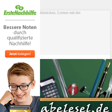
Skip to main content
Vokabel Lernen mit Eselsbrücken. Lernen mit der
Schlüsselwortmethode
Bestseller
Etsy-Shop
Fire Tablets Kids
T-Shirts
Blog
Lerntipps
Produkte