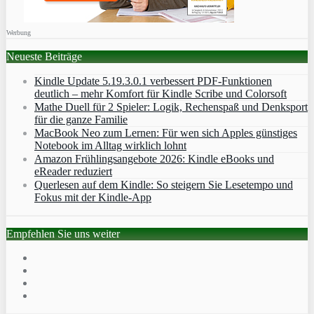
Werbung
Neueste Beiträge
Kindle Update 5.19.3.0.1 verbessert PDF-Funktionen
deutlich – mehr Komfort für Kindle Scribe und Colorsoft
Mathe Duell für 2 Spieler: Logik, Rechenspaß und Denksport
für die ganze Familie
MacBook Neo zum Lernen: Für wen sich Apples günstiges
Notebook im Alltag wirklich lohnt
Amazon Frühlingsangebote 2026: Kindle eBooks und
eReader reduziert
Querlesen auf dem Kindle: So steigern Sie Lesetempo und
Fokus mit der Kindle-App
Empfehlen Sie uns weiter