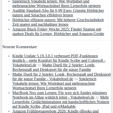
Spielerisch Vokabeln lernen: Wie Worträtsel und
mehrsprachige Wortsuchrätsel Ihren Lernerfolg steigern
Audible Standard-Abo für 6,99 Euro: Günstig Hörbücher
nutzen und Sprachen effektiver lernen
Hörbücher effizient nutzen: Mit höherer Geschwindigkeit
Zeit sparen und nachhaltiger lernen
Amazon Black Friday Woche 2025: Finaler Spartag mit
starken Deals für Lernen, Hörbücher und Amazon‑Geräte
Neueste Kommentare
Kindle Update 5.19.3.0.1 verbessert PDF-Funktionen
deutlich – mehr Komfort für Kindle Scribe und Colorsoft -
Vokabelesel.de
zu
Mathe Duell für 2 Spieler: Logik,
Rechenspaß und Denksport für die ganze Familie
Mathe Duell für 2 Spieler: Logik, Rechenspaß und Denksport
für die ganze Familie - Vokabelesel.de
zu
Spielerisch
Vokabeln lernen: Wie Worträtsel und mehrsprachige
Wortsuchrätsel Ihren Lernerfolg steigern
MacBook Neo zum Lernen: Für wen sich Apples günstiges
Notebook im Alltag wirklich lohnt - Vokabelesel.de
zu
Mehr
Lernerfolg: Gedächtnistraining mit handschriftlichen Notizen
auf Kindle Scribe, iPad und reMarkable
Amazon Frühlingsangebote 2026: Kindle eBooks und