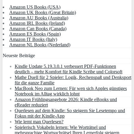
Amazon US Books (USA)
Amazon UK Books (Great Britain)
Amazon AU Books (Australia)
Amazon IRL Books (Ireland)
Amazon Can Books (Canada)
Amzaon ES Books (Spain)
Amazon IT Books (Italy)
Amazon NL Books (Nederland)
Neueste Beiträge
Kindle Update 5.19.3.0.1 verbessert PDF-Funktionen
deutlich – mehr Komfort für Kindle Scribe und Colorsoft
Mathe Duell für 2 Spieler: Logik, Rechenspaß und Denksport
für die ganze Familie
MacBook Neo zum Lernen: Für wen sich Apples günstiges
Notebook im Alltag wirklich lohnt
Amazon Frühlingsangebote 2026: Kindle eBooks und
eReader reduziert
Querlesen auf dem Kindle: So steigern Sie Lesetempo und
Fokus mit der Kindle-App
Wie lernt man Querlesen?
Spielerisch Vokabeln lernen: Wie Worträtsel und
mehrsprachige Wortsuchrätsel Ihren Lernerfolg steigern