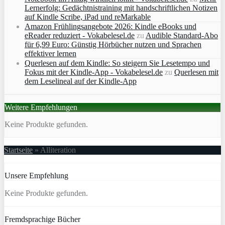
Lernerfolg: Gedächtnistraining mit handschriftlichen Notizen
auf Kindle Scribe, iPad und reMarkable
Amazon Frühlingsangebote 2026: Kindle eBooks und
eReader reduziert - Vokabelesel.de
zu
Audible Standard-Abo
für 6,99 Euro: Günstig Hörbücher nutzen und Sprachen
effektiver lernen
Querlesen auf dem Kindle: So steigern Sie Lesetempo und
Fokus mit der Kindle-App - Vokabelesel.de
zu
Querlesen mit
dem Leselineal auf der Kindle-App
Weitere Empfehlungen
Keine Produkte gefunden.
Startseite
»
Alliteration
Unsere Empfehlung
Keine Produkte gefunden.
Fremdsprachige Bücher