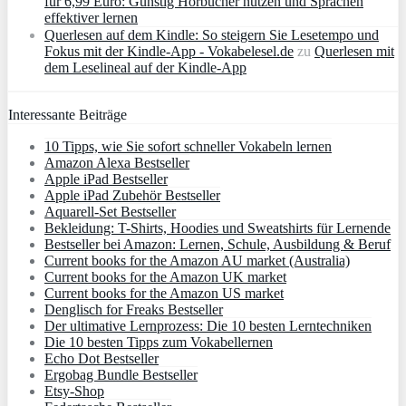
für 6,99 Euro: Günstig Hörbücher nutzen und Sprachen
effektiver lernen
Querlesen auf dem Kindle: So steigern Sie Lesetempo und
Fokus mit der Kindle-App - Vokabelesel.de
zu
Querlesen mit
dem Leselineal auf der Kindle-App
Interessante Beiträge
10 Tipps, wie Sie sofort schneller Vokabeln lernen
Amazon Alexa Bestseller
Apple iPad Bestseller
Apple iPad Zubehör Bestseller
Aquarell-Set Bestseller
Bekleidung: T-Shirts, Hoodies und Sweatshirts für Lernende
Bestseller bei Amazon: Lernen, Schule, Ausbildung & Beruf
Current books for the Amazon AU market (Australia)
Current books for the Amazon UK market
Current books for the Amazon US market
Denglisch for Freaks Bestseller
Der ultimative Lernprozess: Die 10 besten Lerntechniken
Die 10 besten Tipps zum Vokabellernen
Echo Dot Bestseller
Ergobag Bundle Bestseller
Etsy-Shop