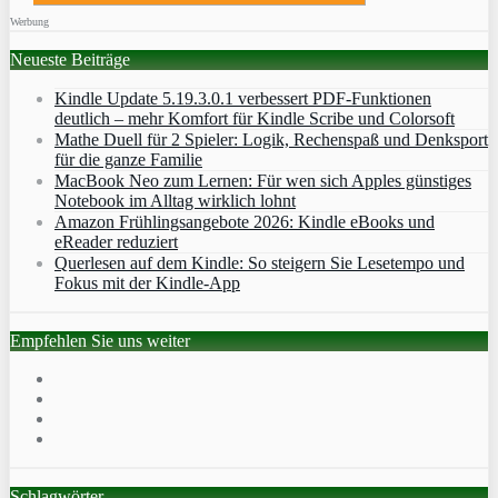
Werbung
Neueste Beiträge
Kindle Update 5.19.3.0.1 verbessert PDF-Funktionen
deutlich – mehr Komfort für Kindle Scribe und Colorsoft
Mathe Duell für 2 Spieler: Logik, Rechenspaß und Denksport
für die ganze Familie
MacBook Neo zum Lernen: Für wen sich Apples günstiges
Notebook im Alltag wirklich lohnt
Amazon Frühlingsangebote 2026: Kindle eBooks und
eReader reduziert
Querlesen auf dem Kindle: So steigern Sie Lesetempo und
Fokus mit der Kindle-App
Empfehlen Sie uns weiter
Schlagwörter