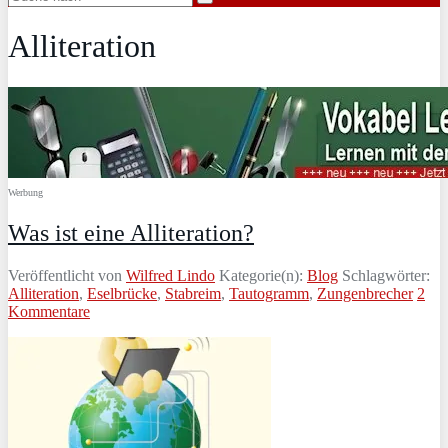
Alliteration
Werbung
Was ist eine Alliteration?
Veröffentlicht von
Wilfred Lindo
Kategorie(n):
Blog
Schlagwörter:
Alliteration
,
Eselbrücke
,
Stabreim
,
Tautogramm
,
Zungenbrecher
2
Kommentare