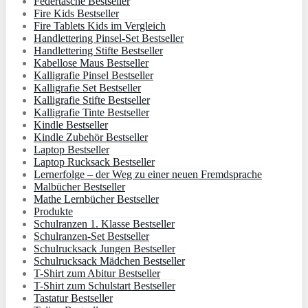
Federtasche Bestseller
Fire Kids Bestseller
Fire Tablets Kids im Vergleich
Handlettering Pinsel-Set Bestseller
Handlettering Stifte Bestseller
Kabellose Maus Bestseller
Kalligrafie Pinsel Bestseller
Kalligrafie Set Bestseller
Kalligrafie Stifte Bestseller
Kalligrafie Tinte Bestseller
Kindle Bestseller
Kindle Zubehör Bestseller
Laptop Bestseller
Laptop Rucksack Bestseller
Lernerfolge – der Weg zu einer neuen Fremdsprache
Malbücher Bestseller
Mathe Lernbücher Bestseller
Produkte
Schulranzen 1. Klasse Bestseller
Schulranzen-Set Bestseller
Schulrucksack Jungen Bestseller
Schulrucksack Mädchen Bestseller
T-Shirt zum Abitur Bestseller
T-Shirt zum Schulstart Bestseller
Tastatur Bestseller