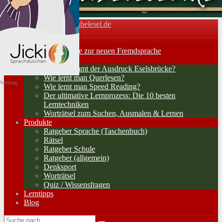
Vokabelesel.de
Toggle navigation
Home
Lernerfolge: Wege zur neuen Fremdsprache
Lernstrategien
Woher kommt der Ausdruck Eselsbrücke?
Wie lernt man Querlesen?
Werbung
Wie lernt man Speed Reading?
Der ultimative Lernprozess: Die 10 besten
Lerntechniken
Worträtsel zum Suchen, Ausmalen & Lernen
Produkte
Ratgeber Sprache (Taschenbuch)
Rätsel
Ratgeber Schule
Ratgeber (allgemein)
Denksport
Worträtsel
Quiz / Wissensfragen
Lerntipps
Blog