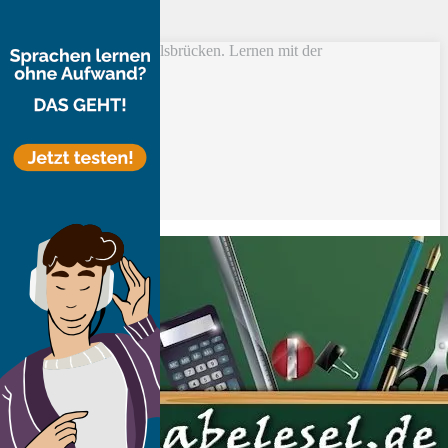
Skip to main content
Vokabel Lernen mit Eselsbrücken. Lernen mit der
Schlüsselwortmethode
Bestseller
Etsy-Shop
Fire Tablets Kids
T-Shirts
Blog
Lerntipps
Produkte