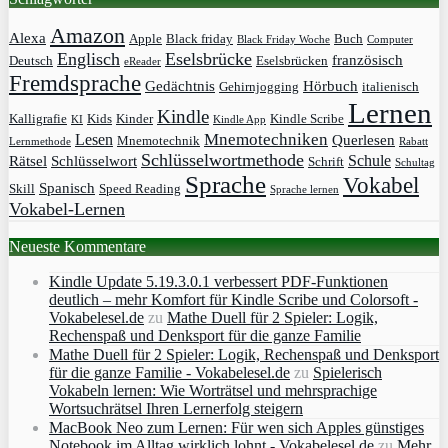
Amazon
Alexa
Apple
Black friday
Buch
Black Friday Woche
Computer
Englisch
Eselsbrücke
französisch
Deutsch
Eselsbrücken
eReader
Fremdsprache
Gedächtnis
Hörbuch
Gehirnjogging
italienisch
Lernen
Kindle
Kalligrafie
Kids
Kinder
Kindle Scribe
KI
Kindle App
Mnemotechniken
Lesen
Querlesen
Mnemotechnik
Lernmethode
Rabatt
Schlüsselwortmethode
Schule
Rätsel
Schlüsselwort
Schrift
Schultag
Sprache
Vokabel
Spanisch
Skill
Speed Reading
Sprache lernen
Vokabel-Lernen
Neueste Kommentare
Kindle Update 5.19.3.0.1 verbessert PDF-Funktionen
deutlich – mehr Komfort für Kindle Scribe und Colorsoft -
Vokabelesel.de
zu
Mathe Duell für 2 Spieler: Logik,
Rechenspaß und Denksport für die ganze Familie
Mathe Duell für 2 Spieler: Logik, Rechenspaß und Denksport
für die ganze Familie - Vokabelesel.de
zu
Spielerisch
Vokabeln lernen: Wie Worträtsel und mehrsprachige
Wortsuchrätsel Ihren Lernerfolg steigern
MacBook Neo zum Lernen: Für wen sich Apples günstiges
Notebook im Alltag wirklich lohnt - Vokabelesel.de
zu
Mehr