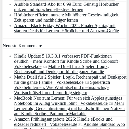
Audible Standard-Abo für 6,99 Euro: Günstig Hörbücher
nutzen und Sprachen effektiver lernen
Hörbücher effizient nutzen: Mit höherer Geschwindigkeit
Zeit sparen und nachhaltiger lernen
Amazon Black Friday Woche 2025: Finaler Spartag mit
starken Deals für Lernen, Hörbücher und Amazon‑Geräte
Neueste Kommentare
Kindle Update 5.19.3.0.1 verbessert PDF-Funktionen
deutlich – mehr Komfort für Kindle Scribe und Colorsoft -
Vokabelesel.de
zu
Mathe Duell für 2 Spieler: Logik,
Rechenspaß und Denksport für die ganze Familie
Mathe Duell für 2 Spieler: Logik, Rechenspaß und Denksport
für die ganze Familie - Vokabelesel.de
zu
Spielerisch
Vokabeln lernen: Wie Worträtsel und mehrsprachige
Wortsuchrätsel Ihren Lernerfolg steigern
MacBook Neo zum Lernen: Für wen sich Apples günstiges
Notebook im Alltag wirklich lohnt - Vokabelesel.de
zu
Mehr
Lernerfolg: Gedächtnistraining mit handschriftlichen Notizen
auf Kindle Scribe, iPad und reMarkable
Amazon Frühlingsangebote 2026: Kindle eBooks und
eReader reduziert - Vokabelesel.de
zu
Audible Standard-Abo