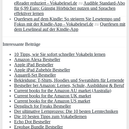
eReader reduziert - Vokabelesel.de
zu
Audible Standard-Abo
für 6,99 Euro: Günstig Hörbücher nutzen und Sprachen
effektiver lernen
Querlesen auf dem Kindle: So steigern Sie Lesetempo und
Fokus mit der Kindle-App - Vokabelesel.de
zu
Querlesen mit
dem Leselineal auf der Kindle-App
Interessante Beiträge
10 Tipps, wie Sie sofort schneller Vokabeln lernen
Amazon Alexa Bestseller
Apple iPad Bestseller
Apple iPad Zubehör Bestseller
Aquarell-Set Bestseller
Bekleidung: T-Shirts, Hoodies und Sweatshirts für Lernende
Bestseller bei Amazon: Lernen, Schule, Ausbildung & Beruf
Current books for the Amazon AU market (Australia)
Current books for the Amazon UK market
Current books for the Amazon US market
Denglisch for Freaks Bestseller
Der ultimative Lernprozess: Die 10 besten Lerntechniken
Die 10 besten Tipps zum Vokabellernen
Echo Dot Bestseller
Ergobag Bundle Bestseller