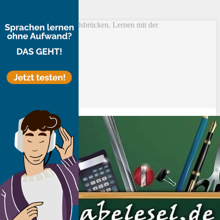
Skip to main content
Vokabel Lernen mit Eselsbrücken. Lernen mit der
Schlüsselwortmethode
Bestseller
Etsy-Shop
Fire Tablets Kids
T-Shirts
Blog
Lerntipps
Produkte