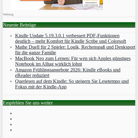
Werbung
Neueste Beiträge
Kindle Update 5.19.3.0.1 verbessert PDF-Funktionen
deutlich – mehr Komfort für Kindle Scribe und Colorsoft
Mathe Duell für 2 Spieler: Logik, Rechenspaß und Denksport
für die ganze Familie
MacBook Neo zum Lernen: Für wen sich Apples günstiges
Notebook im Alltag wirklich lohnt
Amazon Frühlingsangebote 2026: Kindle eBooks und
eReader reduziert
Querlesen auf dem Kindle: So steigern Sie Lesetempo und
Fokus mit der Kindle-App
Empfehlen Sie uns weiter