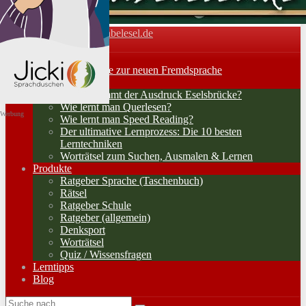
Vokabelesel.de
Toggle navigation
Home
Lernerfolge: Wege zur neuen Fremdsprache
Lernstrategien
Woher kommt der Ausdruck Eselsbrücke?
Wie lernt man Querlesen?
Werbung
Wie lernt man Speed Reading?
Der ultimative Lernprozess: Die 10 besten
Lerntechniken
Worträtsel zum Suchen, Ausmalen & Lernen
Produkte
Ratgeber Sprache (Taschenbuch)
Rätsel
Ratgeber Schule
Ratgeber (allgemein)
Denksport
Worträtsel
Quiz / Wissensfragen
Lerntipps
Blog