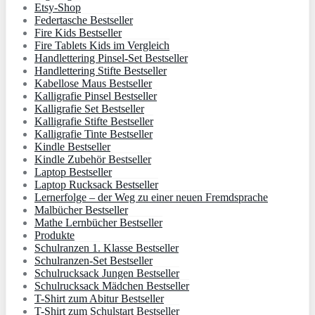
Etsy-Shop
Federtasche Bestseller
Fire Kids Bestseller
Fire Tablets Kids im Vergleich
Handlettering Pinsel-Set Bestseller
Handlettering Stifte Bestseller
Kabellose Maus Bestseller
Kalligrafie Pinsel Bestseller
Kalligrafie Set Bestseller
Kalligrafie Stifte Bestseller
Kalligrafie Tinte Bestseller
Kindle Bestseller
Kindle Zubehör Bestseller
Laptop Bestseller
Laptop Rucksack Bestseller
Lernerfolge – der Weg zu einer neuen Fremdsprache
Malbücher Bestseller
Mathe Lernbücher Bestseller
Produkte
Schulranzen 1. Klasse Bestseller
Schulranzen-Set Bestseller
Schulrucksack Jungen Bestseller
Schulrucksack Mädchen Bestseller
T-Shirt zum Abitur Bestseller
T-Shirt zum Schulstart Bestseller