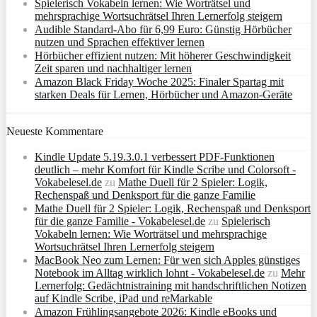
Spielerisch Vokabeln lernen: Wie Worträtsel und
mehrsprachige Wortsuchrätsel Ihren Lernerfolg steigern
Audible Standard-Abo für 6,99 Euro: Günstig Hörbücher
nutzen und Sprachen effektiver lernen
Hörbücher effizient nutzen: Mit höherer Geschwindigkeit
Zeit sparen und nachhaltiger lernen
Amazon Black Friday Woche 2025: Finaler Spartag mit
starken Deals für Lernen, Hörbücher und Amazon‑Geräte
Neueste Kommentare
Kindle Update 5.19.3.0.1 verbessert PDF-Funktionen
deutlich – mehr Komfort für Kindle Scribe und Colorsoft -
Vokabelesel.de
zu
Mathe Duell für 2 Spieler: Logik,
Rechenspaß und Denksport für die ganze Familie
Mathe Duell für 2 Spieler: Logik, Rechenspaß und Denksport
für die ganze Familie - Vokabelesel.de
zu
Spielerisch
Vokabeln lernen: Wie Worträtsel und mehrsprachige
Wortsuchrätsel Ihren Lernerfolg steigern
MacBook Neo zum Lernen: Für wen sich Apples günstiges
Notebook im Alltag wirklich lohnt - Vokabelesel.de
zu
Mehr
Lernerfolg: Gedächtnistraining mit handschriftlichen Notizen
auf Kindle Scribe, iPad und reMarkable
Amazon Frühlingsangebote 2026: Kindle eBooks und