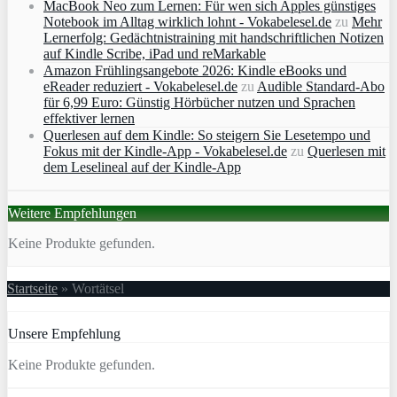
MacBook Neo zum Lernen: Für wen sich Apples günstiges
Notebook im Alltag wirklich lohnt - Vokabelesel.de
zu
Mehr
Lernerfolg: Gedächtnistraining mit handschriftlichen Notizen
auf Kindle Scribe, iPad und reMarkable
Amazon Frühlingsangebote 2026: Kindle eBooks und
eReader reduziert - Vokabelesel.de
zu
Audible Standard-Abo
für 6,99 Euro: Günstig Hörbücher nutzen und Sprachen
effektiver lernen
Querlesen auf dem Kindle: So steigern Sie Lesetempo und
Fokus mit der Kindle-App - Vokabelesel.de
zu
Querlesen mit
dem Leselineal auf der Kindle-App
Weitere Empfehlungen
Keine Produkte gefunden.
Startseite
»
Wortätsel
Unsere Empfehlung
Keine Produkte gefunden.