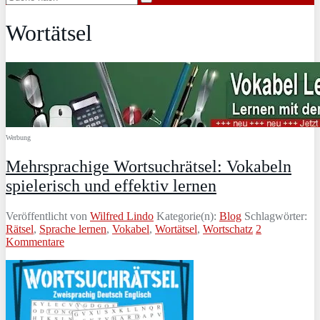
Wortätsel
Werbung
Mehrsprachige Wortsuchrätsel: Vokabeln
spielerisch und effektiv lernen
Veröffentlicht von
Wilfred Lindo
Kategorie(n):
Blog
Schlagwörter:
Rätsel
,
Sprache lernen
,
Vokabel
,
Wortätsel
,
Wortschatz
2
Kommentare