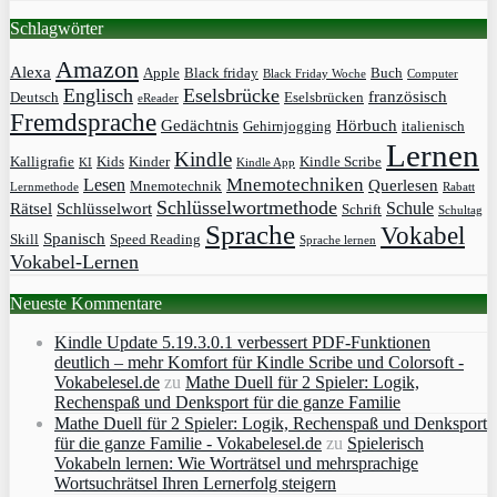
Schlagwörter
Amazon
Alexa
Apple
Black friday
Buch
Black Friday Woche
Computer
Englisch
Eselsbrücke
französisch
Deutsch
Eselsbrücken
eReader
Fremdsprache
Gedächtnis
Hörbuch
Gehirnjogging
italienisch
Lernen
Kindle
Kalligrafie
Kids
Kinder
Kindle Scribe
KI
Kindle App
Mnemotechniken
Lesen
Querlesen
Mnemotechnik
Lernmethode
Rabatt
Schlüsselwortmethode
Schule
Rätsel
Schlüsselwort
Schrift
Schultag
Sprache
Vokabel
Spanisch
Skill
Speed Reading
Sprache lernen
Vokabel-Lernen
Neueste Kommentare
Kindle Update 5.19.3.0.1 verbessert PDF-Funktionen
deutlich – mehr Komfort für Kindle Scribe und Colorsoft -
Vokabelesel.de
zu
Mathe Duell für 2 Spieler: Logik,
Rechenspaß und Denksport für die ganze Familie
Mathe Duell für 2 Spieler: Logik, Rechenspaß und Denksport
für die ganze Familie - Vokabelesel.de
zu
Spielerisch
Vokabeln lernen: Wie Worträtsel und mehrsprachige
Wortsuchrätsel Ihren Lernerfolg steigern