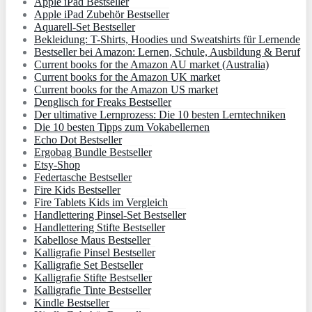
Apple iPad Bestseller
Apple iPad Zubehör Bestseller
Aquarell-Set Bestseller
Bekleidung: T-Shirts, Hoodies und Sweatshirts für Lernende
Bestseller bei Amazon: Lernen, Schule, Ausbildung & Beruf
Current books for the Amazon AU market (Australia)
Current books for the Amazon UK market
Current books for the Amazon US market
Denglisch for Freaks Bestseller
Der ultimative Lernprozess: Die 10 besten Lerntechniken
Die 10 besten Tipps zum Vokabellernen
Echo Dot Bestseller
Ergobag Bundle Bestseller
Etsy-Shop
Federtasche Bestseller
Fire Kids Bestseller
Fire Tablets Kids im Vergleich
Handlettering Pinsel-Set Bestseller
Handlettering Stifte Bestseller
Kabellose Maus Bestseller
Kalligrafie Pinsel Bestseller
Kalligrafie Set Bestseller
Kalligrafie Stifte Bestseller
Kalligrafie Tinte Bestseller
Kindle Bestseller