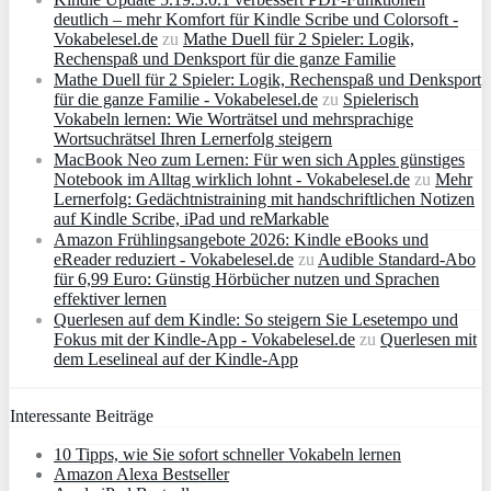
deutlich – mehr Komfort für Kindle Scribe und Colorsoft -
Vokabelesel.de
zu
Mathe Duell für 2 Spieler: Logik,
Rechenspaß und Denksport für die ganze Familie
Mathe Duell für 2 Spieler: Logik, Rechenspaß und Denksport
für die ganze Familie - Vokabelesel.de
zu
Spielerisch
Vokabeln lernen: Wie Worträtsel und mehrsprachige
Wortsuchrätsel Ihren Lernerfolg steigern
MacBook Neo zum Lernen: Für wen sich Apples günstiges
Notebook im Alltag wirklich lohnt - Vokabelesel.de
zu
Mehr
Lernerfolg: Gedächtnistraining mit handschriftlichen Notizen
auf Kindle Scribe, iPad und reMarkable
Amazon Frühlingsangebote 2026: Kindle eBooks und
eReader reduziert - Vokabelesel.de
zu
Audible Standard-Abo
für 6,99 Euro: Günstig Hörbücher nutzen und Sprachen
effektiver lernen
Querlesen auf dem Kindle: So steigern Sie Lesetempo und
Fokus mit der Kindle-App - Vokabelesel.de
zu
Querlesen mit
dem Leselineal auf der Kindle-App
Interessante Beiträge
10 Tipps, wie Sie sofort schneller Vokabeln lernen
Amazon Alexa Bestseller