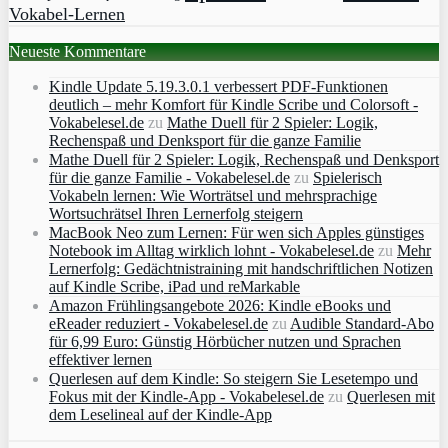
Vokabel-Lernen
Neueste Kommentare
Kindle Update 5.19.3.0.1 verbessert PDF-Funktionen
deutlich – mehr Komfort für Kindle Scribe und Colorsoft -
Vokabelesel.de
zu
Mathe Duell für 2 Spieler: Logik,
Rechenspaß und Denksport für die ganze Familie
Mathe Duell für 2 Spieler: Logik, Rechenspaß und Denksport
für die ganze Familie - Vokabelesel.de
zu
Spielerisch
Vokabeln lernen: Wie Worträtsel und mehrsprachige
Wortsuchrätsel Ihren Lernerfolg steigern
MacBook Neo zum Lernen: Für wen sich Apples günstiges
Notebook im Alltag wirklich lohnt - Vokabelesel.de
zu
Mehr
Lernerfolg: Gedächtnistraining mit handschriftlichen Notizen
auf Kindle Scribe, iPad und reMarkable
Amazon Frühlingsangebote 2026: Kindle eBooks und
eReader reduziert - Vokabelesel.de
zu
Audible Standard-Abo
für 6,99 Euro: Günstig Hörbücher nutzen und Sprachen
effektiver lernen
Querlesen auf dem Kindle: So steigern Sie Lesetempo und
Fokus mit der Kindle-App - Vokabelesel.de
zu
Querlesen mit
dem Leselineal auf der Kindle-App