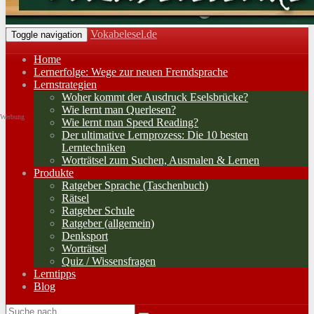
Vokabelesel.de
Toggle navigation
Home
Lernerfolge: Wege zur neuen Fremdsprache
Lernstrategien
Woher kommt der Ausdruck Eselsbrücke?
Wie lernt man Querlesen?
Werbung
Wie lernt man Speed Reading?
Der ultimative Lernprozess: Die 10 besten
Lerntechniken
Worträtsel zum Suchen, Ausmalen & Lernen
Produkte
Ratgeber Sprache (Taschenbuch)
Rätsel
Ratgeber Schule
Ratgeber (allgemein)
Denksport
Worträtsel
Quiz / Wissensfragen
Lerntipps
Blog