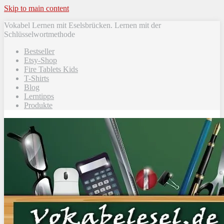
Skip to main content
Vokabel Lernen mit Eselsbrücken. Lernen mit der
Schlüsselwortmethode
Bestseller
Etsy-Shop
Fire Tablets Kids
T-Shirts
Blog
Lerntipps
Produkte