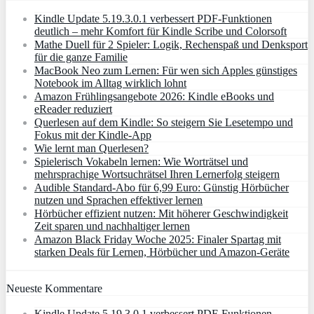
Kindle Update 5.19.3.0.1 verbessert PDF-Funktionen
deutlich – mehr Komfort für Kindle Scribe und Colorsoft
Mathe Duell für 2 Spieler: Logik, Rechenspaß und Denksport
für die ganze Familie
MacBook Neo zum Lernen: Für wen sich Apples günstiges
Notebook im Alltag wirklich lohnt
Amazon Frühlingsangebote 2026: Kindle eBooks und
eReader reduziert
Querlesen auf dem Kindle: So steigern Sie Lesetempo und
Fokus mit der Kindle-App
Wie lernt man Querlesen?
Spielerisch Vokabeln lernen: Wie Worträtsel und
mehrsprachige Wortsuchrätsel Ihren Lernerfolg steigern
Audible Standard-Abo für 6,99 Euro: Günstig Hörbücher
nutzen und Sprachen effektiver lernen
Hörbücher effizient nutzen: Mit höherer Geschwindigkeit
Zeit sparen und nachhaltiger lernen
Amazon Black Friday Woche 2025: Finaler Spartag mit
starken Deals für Lernen, Hörbücher und Amazon‑Geräte
Neueste Kommentare
Kindle Update 5.19.3.0.1 verbessert PDF-Funktionen