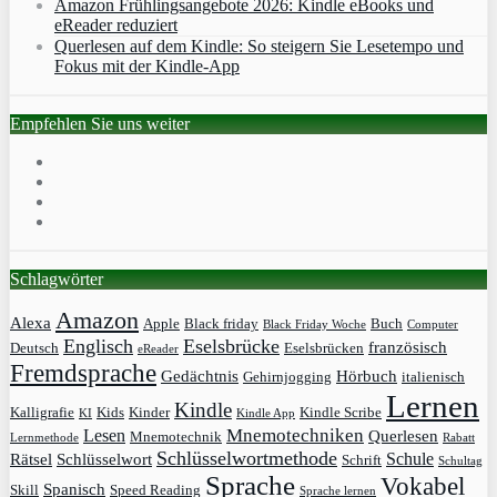
Amazon Frühlingsangebote 2026: Kindle eBooks und
eReader reduziert
Querlesen auf dem Kindle: So steigern Sie Lesetempo und
Fokus mit der Kindle-App
Empfehlen Sie uns weiter
Schlagwörter
Amazon
Alexa
Apple
Black friday
Buch
Black Friday Woche
Computer
Englisch
Eselsbrücke
französisch
Deutsch
Eselsbrücken
eReader
Fremdsprache
Gedächtnis
Hörbuch
Gehirnjogging
italienisch
Lernen
Kindle
Kalligrafie
Kids
Kinder
Kindle Scribe
KI
Kindle App
Mnemotechniken
Lesen
Querlesen
Mnemotechnik
Lernmethode
Rabatt
Schlüsselwortmethode
Schule
Rätsel
Schlüsselwort
Schrift
Schultag
Sprache
Vokabel
Spanisch
Skill
Speed Reading
Sprache lernen