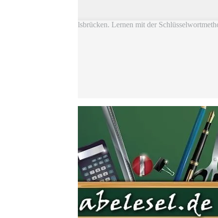
Skip to main content
Vokabel Lernen mit Eselsbrücken. Lernen mit der Schlüsselwortmeth
Bestseller
Etsy-Shop
Fire Tablets Kids
T-Shirts
Blog
Lerntipps
Produkte