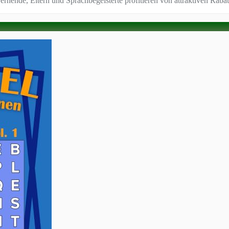
rnende, Eltern und Sprachbegeisterte profitieren von attraktiven Rabatt