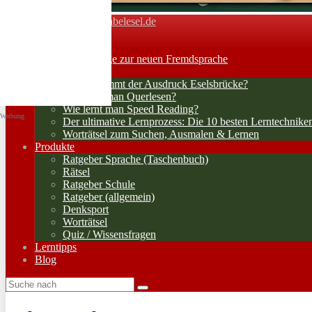
Vokabelesel.de
Toggle navigation
Home
Lernerfolge: Wege zur neuen Fremdsprache
Lernstrategien
Woher kommt der Ausdruck Eselsbrücke?
Wie lernt man Querlesen?
Wie lernt man Speed Reading?
Werbung
Der ultimative Lernprozess: Die 10 besten Lerntechnike
Worträtsel zum Suchen, Ausmalen & Lernen
Produkte
Ratgeber Sprache (Taschenbuch)
Rätsel
Ratgeber Schule
Ratgeber (allgemein)
Denksport
Worträtsel
Quiz / Wissensfragen
Lerntipps
Blog