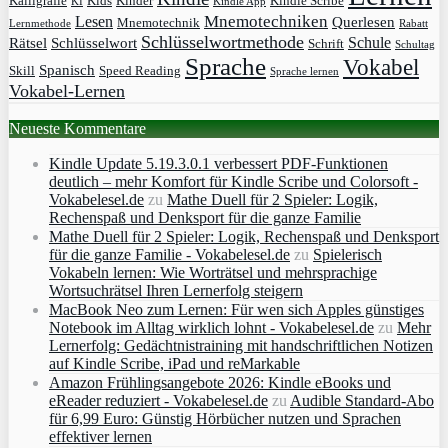
Kalligrafie
Kids
Kinder
Kindle Scribe
KI
Kindle App
Mnemotechniken
Lesen
Querlesen
Mnemotechnik
Lernmethode
Rabatt
Schlüsselwortmethode
Schule
Rätsel
Schlüsselwort
Schrift
Schultag
Sprache
Vokabel
Spanisch
Skill
Speed Reading
Sprache lernen
Vokabel-Lernen
Neueste Kommentare
Kindle Update 5.19.3.0.1 verbessert PDF-Funktionen
deutlich – mehr Komfort für Kindle Scribe und Colorsoft -
Vokabelesel.de
zu
Mathe Duell für 2 Spieler: Logik,
Rechenspaß und Denksport für die ganze Familie
Mathe Duell für 2 Spieler: Logik, Rechenspaß und Denksport
für die ganze Familie - Vokabelesel.de
zu
Spielerisch
Vokabeln lernen: Wie Worträtsel und mehrsprachige
Wortsuchrätsel Ihren Lernerfolg steigern
MacBook Neo zum Lernen: Für wen sich Apples günstiges
Notebook im Alltag wirklich lohnt - Vokabelesel.de
zu
Mehr
Lernerfolg: Gedächtnistraining mit handschriftlichen Notizen
auf Kindle Scribe, iPad und reMarkable
Amazon Frühlingsangebote 2026: Kindle eBooks und
eReader reduziert - Vokabelesel.de
zu
Audible Standard-Abo
für 6,99 Euro: Günstig Hörbücher nutzen und Sprachen
effektiver lernen