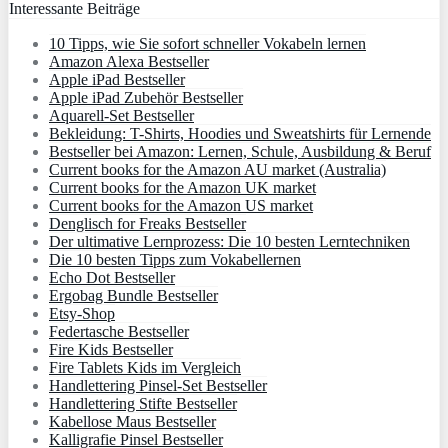
Interessante Beiträge
10 Tipps, wie Sie sofort schneller Vokabeln lernen
Amazon Alexa Bestseller
Apple iPad Bestseller
Apple iPad Zubehör Bestseller
Aquarell-Set Bestseller
Bekleidung: T-Shirts, Hoodies und Sweatshirts für Lernende
Bestseller bei Amazon: Lernen, Schule, Ausbildung & Beruf
Current books for the Amazon AU market (Australia)
Current books for the Amazon UK market
Current books for the Amazon US market
Denglisch for Freaks Bestseller
Der ultimative Lernprozess: Die 10 besten Lerntechniken
Die 10 besten Tipps zum Vokabellernen
Echo Dot Bestseller
Ergobag Bundle Bestseller
Etsy-Shop
Federtasche Bestseller
Fire Kids Bestseller
Fire Tablets Kids im Vergleich
Handlettering Pinsel-Set Bestseller
Handlettering Stifte Bestseller
Kabellose Maus Bestseller
Kalligrafie Pinsel Bestseller