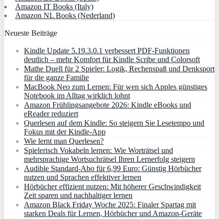
Amazon IT Books (Italy)
Amazon NL Books (Nederland)
Neueste Beiträge
Kindle Update 5.19.3.0.1 verbessert PDF-Funktionen
deutlich – mehr Komfort für Kindle Scribe und Colorsoft
Mathe Duell für 2 Spieler: Logik, Rechenspaß und Denksport
für die ganze Familie
MacBook Neo zum Lernen: Für wen sich Apples günstiges
Notebook im Alltag wirklich lohnt
Amazon Frühlingsangebote 2026: Kindle eBooks und
eReader reduziert
Querlesen auf dem Kindle: So steigern Sie Lesetempo und
Fokus mit der Kindle-App
Wie lernt man Querlesen?
Spielerisch Vokabeln lernen: Wie Worträtsel und
mehrsprachige Wortsuchrätsel Ihren Lernerfolg steigern
Audible Standard-Abo für 6,99 Euro: Günstig Hörbücher
nutzen und Sprachen effektiver lernen
Hörbücher effizient nutzen: Mit höherer Geschwindigkeit
Zeit sparen und nachhaltiger lernen
Amazon Black Friday Woche 2025: Finaler Spartag mit
starken Deals für Lernen, Hörbücher und Amazon‑Geräte