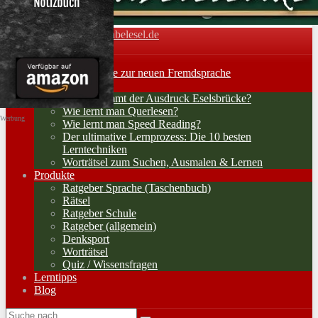
Vokabelesel.de
Toggle navigation
Home
Lernerfolge: Wege zur neuen Fremdsprache
Lernstrategien
Woher kommt der Ausdruck Eselsbrücke?
Wie lernt man Querlesen?
Werbung
Wie lernt man Speed Reading?
Der ultimative Lernprozess: Die 10 besten
Lerntechniken
Worträtsel zum Suchen, Ausmalen & Lernen
Produkte
Ratgeber Sprache (Taschenbuch)
Rätsel
Ratgeber Schule
Ratgeber (allgemein)
Denksport
Worträtsel
Quiz / Wissensfragen
Lerntipps
Blog