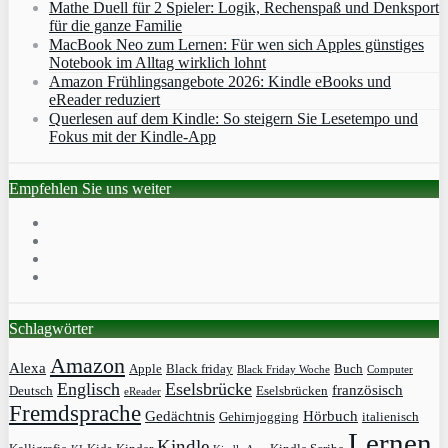
Mathe Duell für 2 Spieler: Logik, Rechenspaß und Denksport
für die ganze Familie
MacBook Neo zum Lernen: Für wen sich Apples günstiges
Notebook im Alltag wirklich lohnt
Amazon Frühlingsangebote 2026: Kindle eBooks und
eReader reduziert
Querlesen auf dem Kindle: So steigern Sie Lesetempo und
Fokus mit der Kindle-App
Empfehlen Sie uns weiter
Schlagwörter
Amazon
Alexa
Apple
Black friday
Buch
Black Friday Woche
Computer
Englisch
Eselsbrücke
französisch
Deutsch
Eselsbrücken
eReader
Fremdsprache
Gedächtnis
Hörbuch
Gehirnjogging
italienisch
Lernen
Kindle