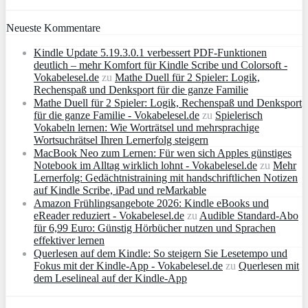
Neueste Kommentare
Kindle Update 5.19.3.0.1 verbessert PDF-Funktionen
deutlich – mehr Komfort für Kindle Scribe und Colorsoft -
Vokabelesel.de
zu
Mathe Duell für 2 Spieler: Logik,
Rechenspaß und Denksport für die ganze Familie
Mathe Duell für 2 Spieler: Logik, Rechenspaß und Denksport
für die ganze Familie - Vokabelesel.de
zu
Spielerisch
Vokabeln lernen: Wie Worträtsel und mehrsprachige
Wortsuchrätsel Ihren Lernerfolg steigern
MacBook Neo zum Lernen: Für wen sich Apples günstiges
Notebook im Alltag wirklich lohnt - Vokabelesel.de
zu
Mehr
Lernerfolg: Gedächtnistraining mit handschriftlichen Notizen
auf Kindle Scribe, iPad und reMarkable
Amazon Frühlingsangebote 2026: Kindle eBooks und
eReader reduziert - Vokabelesel.de
zu
Audible Standard-Abo
für 6,99 Euro: Günstig Hörbücher nutzen und Sprachen
effektiver lernen
Querlesen auf dem Kindle: So steigern Sie Lesetempo und
Fokus mit der Kindle-App - Vokabelesel.de
zu
Querlesen mit
dem Leselineal auf der Kindle-App