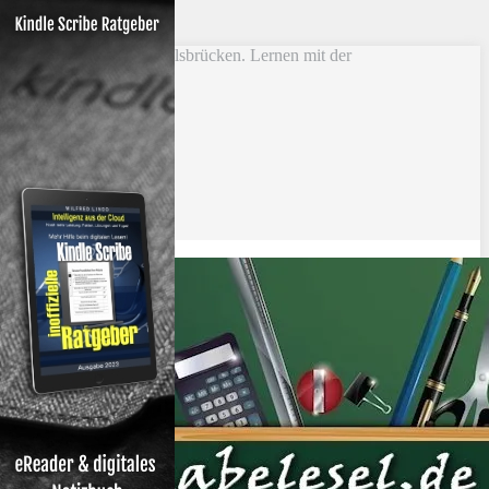
Skip to main content
Vokabel Lernen mit Eselsbrücken. Lernen mit der
Schlüsselwortmethode
Bestseller
Etsy-Shop
Fire Tablets Kids
T-Shirts
Blog
Lerntipps
Produkte