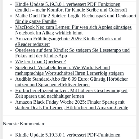
Kindle Update 5.19.3.0.1 verbessert PDF-Funktionen
deutlich – mehr Komfort für Kindle Scribe und Colorsoft
Mathe Duell für 2 Spieler: Logik, Rechenspaß und Denksport
für die ganze Familie
MacBook Neo zum Lernen: Für wen sich Apples günstiges
Notebook im Alltag wirklich lohnt
Amazon Frühlingsangebote 2026: Kindle eBooks und
eReader reduziert
Querlesen auf dem Kindle: So steigern Sie Lesetempo und
Fokus mit der Kindle-App
Wie lernt man Querlesen?
Spielerisch Vokabeln lernen: Wie Worträtsel und
mehrsprachige Wortsuchrätsel Ihren Lernerfolg steigern
Audible Standard-Abo für 6,99 Euro: Günstig Hörbücher
nutzen und Sprachen effektiver lernen
Hörbücher effizient nutzen: Mit höherer Geschwindigkeit
Zeit sparen und nachhaltiger lernen
Amazon Black Friday Woche 2025: Finaler Spartag mit
starken Deals für Lernen, Hörbücher und Amazon‑Geräte
Neueste Kommentare
Kindle Update 5.19.3.0.1 verbessert PDF-Funktionen