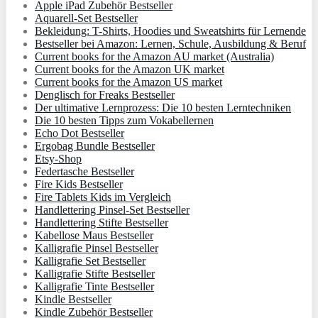
Apple iPad Zubehör Bestseller
Aquarell-Set Bestseller
Bekleidung: T-Shirts, Hoodies und Sweatshirts für Lernende
Bestseller bei Amazon: Lernen, Schule, Ausbildung & Beruf
Current books for the Amazon AU market (Australia)
Current books for the Amazon UK market
Current books for the Amazon US market
Denglisch for Freaks Bestseller
Der ultimative Lernprozess: Die 10 besten Lerntechniken
Die 10 besten Tipps zum Vokabellernen
Echo Dot Bestseller
Ergobag Bundle Bestseller
Etsy-Shop
Federtasche Bestseller
Fire Kids Bestseller
Fire Tablets Kids im Vergleich
Handlettering Pinsel-Set Bestseller
Handlettering Stifte Bestseller
Kabellose Maus Bestseller
Kalligrafie Pinsel Bestseller
Kalligrafie Set Bestseller
Kalligrafie Stifte Bestseller
Kalligrafie Tinte Bestseller
Kindle Bestseller
Kindle Zubehör Bestseller