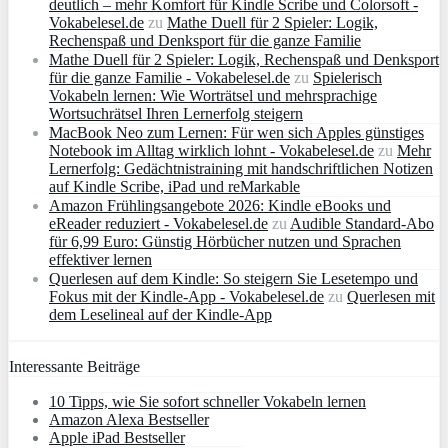
deutlich – mehr Komfort für Kindle Scribe und Colorsoft -
Vokabelesel.de
zu
Mathe Duell für 2 Spieler: Logik,
Rechenspaß und Denksport für die ganze Familie
Mathe Duell für 2 Spieler: Logik, Rechenspaß und Denksport
für die ganze Familie - Vokabelesel.de
zu
Spielerisch
Vokabeln lernen: Wie Worträtsel und mehrsprachige
Wortsuchrätsel Ihren Lernerfolg steigern
MacBook Neo zum Lernen: Für wen sich Apples günstiges
Notebook im Alltag wirklich lohnt - Vokabelesel.de
zu
Mehr
Lernerfolg: Gedächtnistraining mit handschriftlichen Notizen
auf Kindle Scribe, iPad und reMarkable
Amazon Frühlingsangebote 2026: Kindle eBooks und
eReader reduziert - Vokabelesel.de
zu
Audible Standard-Abo
für 6,99 Euro: Günstig Hörbücher nutzen und Sprachen
effektiver lernen
Querlesen auf dem Kindle: So steigern Sie Lesetempo und
Fokus mit der Kindle-App - Vokabelesel.de
zu
Querlesen mit
dem Leselineal auf der Kindle-App
Interessante Beiträge
10 Tipps, wie Sie sofort schneller Vokabeln lernen
Amazon Alexa Bestseller
Apple iPad Bestseller