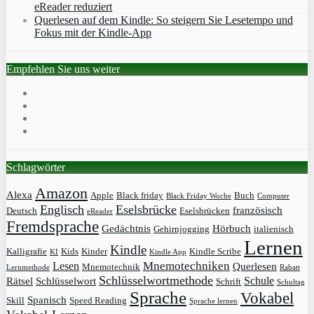
eReader reduziert
Querlesen auf dem Kindle: So steigern Sie Lesetempo und
Fokus mit der Kindle-App
Empfehlen Sie uns weiter
Schlagwörter
Amazon
Alexa
Apple
Black friday
Buch
Black Friday Woche
Computer
Englisch
Eselsbrücke
französisch
Deutsch
Eselsbrücken
eReader
Fremdsprache
Gedächtnis
Hörbuch
Gehirnjogging
italienisch
Lernen
Kindle
Kalligrafie
Kids
Kinder
Kindle Scribe
KI
Kindle App
Mnemotechniken
Lesen
Querlesen
Mnemotechnik
Lernmethode
Rabatt
Schlüsselwortmethode
Schule
Rätsel
Schlüsselwort
Schrift
Schultag
Sprache
Vokabel
Spanisch
Skill
Speed Reading
Sprache lernen