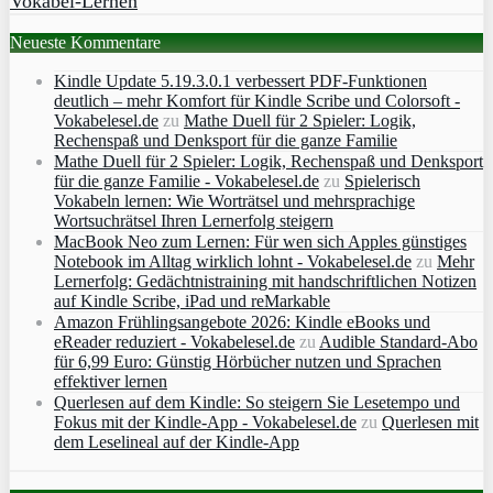
Vokabel-Lernen
Neueste Kommentare
Kindle Update 5.19.3.0.1 verbessert PDF-Funktionen
deutlich – mehr Komfort für Kindle Scribe und Colorsoft -
Vokabelesel.de
zu
Mathe Duell für 2 Spieler: Logik,
Rechenspaß und Denksport für die ganze Familie
Mathe Duell für 2 Spieler: Logik, Rechenspaß und Denksport
für die ganze Familie - Vokabelesel.de
zu
Spielerisch
Vokabeln lernen: Wie Worträtsel und mehrsprachige
Wortsuchrätsel Ihren Lernerfolg steigern
MacBook Neo zum Lernen: Für wen sich Apples günstiges
Notebook im Alltag wirklich lohnt - Vokabelesel.de
zu
Mehr
Lernerfolg: Gedächtnistraining mit handschriftlichen Notizen
auf Kindle Scribe, iPad und reMarkable
Amazon Frühlingsangebote 2026: Kindle eBooks und
eReader reduziert - Vokabelesel.de
zu
Audible Standard-Abo
für 6,99 Euro: Günstig Hörbücher nutzen und Sprachen
effektiver lernen
Querlesen auf dem Kindle: So steigern Sie Lesetempo und
Fokus mit der Kindle-App - Vokabelesel.de
zu
Querlesen mit
dem Leselineal auf der Kindle-App