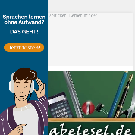
Skip to main content
Vokabel Lernen mit Eselsbrücken. Lernen mit der
Schlüsselwortmethode
Bestseller
Etsy-Shop
Fire Tablets Kids
T-Shirts
Blog
Lerntipps
Produkte