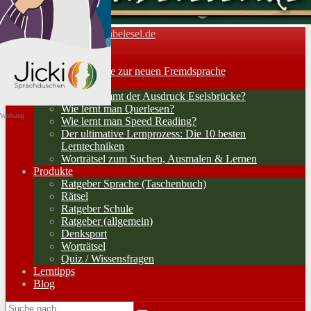
Vokabelesel.de
Toggle navigation
Home
Lernerfolge: Wege zur neuen Fremdsprache
Lernstrategien
Woher kommt der Ausdruck Eselsbrücke?
Wie lernt man Querlesen?
Werbung
Wie lernt man Speed Reading?
Der ultimative Lernprozess: Die 10 besten
Lerntechniken
Worträtsel zum Suchen, Ausmalen & Lernen
Produkte
Ratgeber Sprache (Taschenbuch)
Rätsel
Ratgeber Schule
Ratgeber (allgemein)
Denksport
Worträtsel
Quiz / Wissensfragen
Lerntipps
Blog