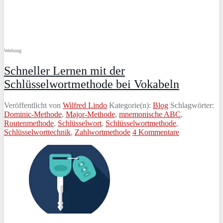
Werbung
Schneller Lernen mit der
Schlüsselwortmethode bei Vokabeln
Veröffentlicht von
Wilfred Lindo
Kategorie(n):
Blog
Schlagwörter:
Dominic-Methode
,
Major-Methode
,
mnemonische ABC
,
Routenmethode
,
Schlüsselwort
,
Schlüsselwortmethode
,
Schlüsselworttechnik
,
Zahlwortmethode
4 Kommentare