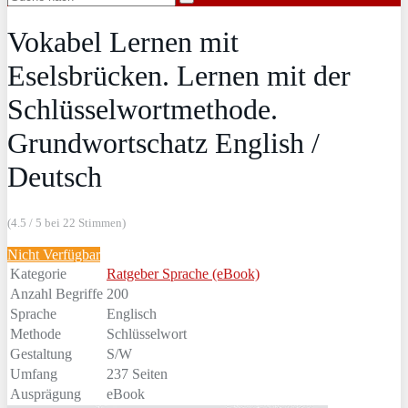
Vokabel Lernen mit
Eselsbrücken. Lernen mit der
Schlüsselwortmethode.
Grundwortschatz English /
Deutsch
(4.5 / 5 bei 22 Stimmen)
Nicht Verfügbar
Kategorie
Ratgeber Sprache (eBook)
Anzahl Begriffe
200
Sprache
Englisch
Methode
Schlüsselwort
Gestaltung
S/W
Umfang
237 Seiten
Ausprägung
eBook