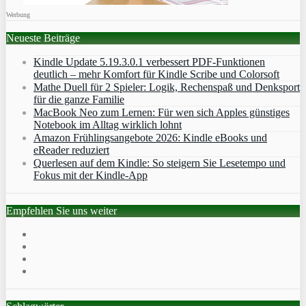
Werbung
Neueste Beiträge
Kindle Update 5.19.3.0.1 verbessert PDF-Funktionen
deutlich – mehr Komfort für Kindle Scribe und Colorsoft
Mathe Duell für 2 Spieler: Logik, Rechenspaß und Denksport
für die ganze Familie
MacBook Neo zum Lernen: Für wen sich Apples günstiges
Notebook im Alltag wirklich lohnt
Amazon Frühlingsangebote 2026: Kindle eBooks und
eReader reduziert
Querlesen auf dem Kindle: So steigern Sie Lesetempo und
Fokus mit der Kindle-App
Empfehlen Sie uns weiter