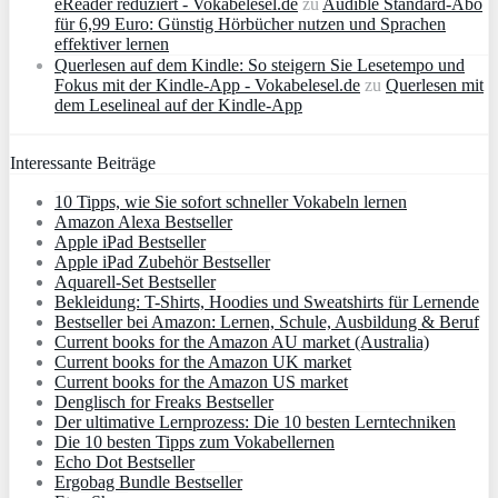
eReader reduziert - Vokabelesel.de
zu
Audible Standard-Abo
für 6,99 Euro: Günstig Hörbücher nutzen und Sprachen
effektiver lernen
Querlesen auf dem Kindle: So steigern Sie Lesetempo und
Fokus mit der Kindle-App - Vokabelesel.de
zu
Querlesen mit
dem Leselineal auf der Kindle-App
Interessante Beiträge
10 Tipps, wie Sie sofort schneller Vokabeln lernen
Amazon Alexa Bestseller
Apple iPad Bestseller
Apple iPad Zubehör Bestseller
Aquarell-Set Bestseller
Bekleidung: T-Shirts, Hoodies und Sweatshirts für Lernende
Bestseller bei Amazon: Lernen, Schule, Ausbildung & Beruf
Current books for the Amazon AU market (Australia)
Current books for the Amazon UK market
Current books for the Amazon US market
Denglisch for Freaks Bestseller
Der ultimative Lernprozess: Die 10 besten Lerntechniken
Die 10 besten Tipps zum Vokabellernen
Echo Dot Bestseller
Ergobag Bundle Bestseller