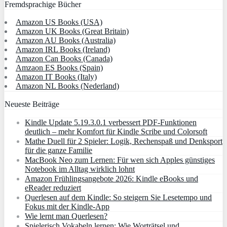
Fremdsprachige Bücher
Amazon US Books (USA)
Amazon UK Books (Great Britain)
Amazon AU Books (Australia)
Amazon IRL Books (Ireland)
Amazon Can Books (Canada)
Amzaon ES Books (Spain)
Amazon IT Books (Italy)
Amazon NL Books (Nederland)
Neueste Beiträge
Kindle Update 5.19.3.0.1 verbessert PDF-Funktionen
deutlich – mehr Komfort für Kindle Scribe und Colorsoft
Mathe Duell für 2 Spieler: Logik, Rechenspaß und Denksport
für die ganze Familie
MacBook Neo zum Lernen: Für wen sich Apples günstiges
Notebook im Alltag wirklich lohnt
Amazon Frühlingsangebote 2026: Kindle eBooks und
eReader reduziert
Querlesen auf dem Kindle: So steigern Sie Lesetempo und
Fokus mit der Kindle-App
Wie lernt man Querlesen?
Spielerisch Vokabeln lernen: Wie Worträtsel und