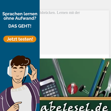
Skip to main content
Vokabel Lernen mit Eselsbrücken. Lernen mit der
Schlüsselwortmethode
Bestseller
Etsy-Shop
Fire Tablets Kids
T-Shirts
Blog
Lerntipps
Produkte