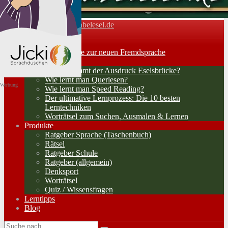
Vokabelesel.de
Toggle navigation
Home
Lernerfolge: Wege zur neuen Fremdsprache
Lernstrategien
Woher kommt der Ausdruck Eselsbrücke?
Wie lernt man Querlesen?
Werbung
Wie lernt man Speed Reading?
Der ultimative Lernprozess: Die 10 besten
Lerntechniken
Worträtsel zum Suchen, Ausmalen & Lernen
Produkte
Ratgeber Sprache (Taschenbuch)
Rätsel
Ratgeber Schule
Ratgeber (allgemein)
Denksport
Worträtsel
Quiz / Wissensfragen
Lerntipps
Blog