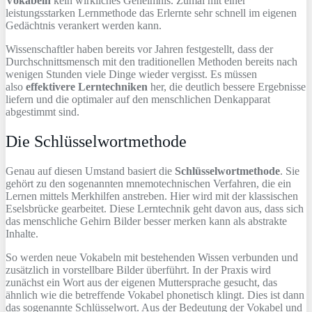
Vokabeln
kein wirkliches Geheimnis. Zumal mit einer
leistungsstarken Lernmethode das Erlernte sehr schnell im eigenen
Gedächtnis verankert werden kann.
Wissenschaftler haben bereits vor Jahren festgestellt, dass der
Durchschnittsmensch mit den traditionellen Methoden bereits nach
wenigen Stunden viele Dinge wieder vergisst. Es müssen
also
effektivere Lerntechniken
her, die deutlich bessere Ergebnisse
liefern und die optimaler auf den menschlichen Denkapparat
abgestimmt sind.
Die Schlüsselwortmethode
Genau auf diesen Umstand basiert die
Schlüsselwortmethode
. Sie
gehört zu den sogenannten mnemotechnischen Verfahren, die ein
Lernen mittels Merkhilfen anstreben. Hier wird mit der klassischen
Eselsbrücke gearbeitet. Diese Lerntechnik geht davon aus, dass sich
das menschliche Gehirn Bilder besser merken kann als abstrakte
Inhalte.
So werden neue Vokabeln mit bestehenden Wissen verbunden und
zusätzlich in vorstellbare Bilder überführt. In der Praxis wird
zunächst ein Wort aus der eigenen Muttersprache gesucht, das
ähnlich wie die betreffende Vokabel phonetisch klingt. Dies ist dann
das sogenannte Schlüsselwort. Aus der Bedeutung der Vokabel und