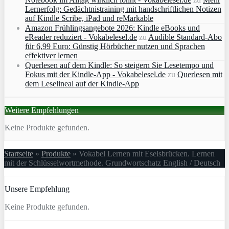
Lernerfolg: Gedächtnistraining mit handschriftlichen Notizen
auf Kindle Scribe, iPad und reMarkable
Amazon Frühlingsangebote 2026: Kindle eBooks und
eReader reduziert - Vokabelesel.de
zu
Audible Standard-Abo
für 6,99 Euro: Günstig Hörbücher nutzen und Sprachen
effektiver lernen
Querlesen auf dem Kindle: So steigern Sie Lesetempo und
Fokus mit der Kindle-App - Vokabelesel.de
zu
Querlesen mit
dem Leselineal auf der Kindle-App
Weitere Empfehlungen
Keine Produkte gefunden.
Startseite
»
Produkte
»
Vokabel Lernen mit Eselsbrücken. Lernen
mit der Schlüsselwortmethode. Grundwortschatz English / Deutsch
Unsere Empfehlung
Keine Produkte gefunden.