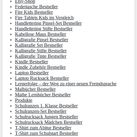
Etsy-Shop
Federtasche Bestseller
Fire Kids Bestseller
Fire Tablets Kids im Vergleich
Handlettering Pinsel-Set Bestseller
Handlettering Stifte Bestseller
Kabellose Maus Bestseller
Kalligrafie Pinsel Bestseller
Kalligrafie Set Bestseller
Kalligrafie Stifte Bestseller
Kalligrafie Tinte Bestseller
Kindle Bestseller
Kindle Zubehör Bestseller
Laptop Bestseller
Laptop Rucksack Bestseller
Lernerfolge – der Weg zu einer neuen Fremdsprache
Malbücher Bestseller
Mathe Lernbücher Bestseller
Produkte
Schulranzen 1. Klasse Bestseller
Schulranzen-Set Bestseller
Schulrucksack Jungen Bestseller
Schulrucksack Mädchen Bestseller
T-Shirt zum Abitur Bestseller
T-Shirt zum Schulstart Bestseller