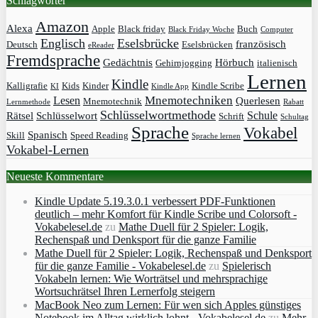
Schlagwörter
Amazon
Alexa
Apple
Black friday
Buch
Black Friday Woche
Computer
Englisch
Eselsbrücke
französisch
Deutsch
Eselsbrücken
eReader
Fremdsprache
Gedächtnis
Hörbuch
Gehirnjogging
italienisch
Lernen
Kindle
Kalligrafie
Kids
Kinder
Kindle Scribe
KI
Kindle App
Mnemotechniken
Lesen
Querlesen
Mnemotechnik
Lernmethode
Rabatt
Schlüsselwortmethode
Schule
Rätsel
Schlüsselwort
Schrift
Schultag
Sprache
Vokabel
Spanisch
Skill
Speed Reading
Sprache lernen
Vokabel-Lernen
Neueste Kommentare
Kindle Update 5.19.3.0.1 verbessert PDF-Funktionen
deutlich – mehr Komfort für Kindle Scribe und Colorsoft -
Vokabelesel.de
zu
Mathe Duell für 2 Spieler: Logik,
Rechenspaß und Denksport für die ganze Familie
Mathe Duell für 2 Spieler: Logik, Rechenspaß und Denksport
für die ganze Familie - Vokabelesel.de
zu
Spielerisch
Vokabeln lernen: Wie Worträtsel und mehrsprachige
Wortsuchrätsel Ihren Lernerfolg steigern
MacBook Neo zum Lernen: Für wen sich Apples günstiges
Notebook im Alltag wirklich lohnt - Vokabelesel.de
zu
Mehr