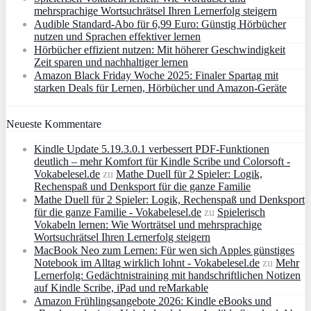
mehrsprachige Wortsuchrätsel Ihren Lernerfolg steigern
Audible Standard-Abo für 6,99 Euro: Günstig Hörbücher
nutzen und Sprachen effektiver lernen
Hörbücher effizient nutzen: Mit höherer Geschwindigkeit
Zeit sparen und nachhaltiger lernen
Amazon Black Friday Woche 2025: Finaler Spartag mit
starken Deals für Lernen, Hörbücher und Amazon‑Geräte
Neueste Kommentare
Kindle Update 5.19.3.0.1 verbessert PDF-Funktionen
deutlich – mehr Komfort für Kindle Scribe und Colorsoft -
Vokabelesel.de
zu
Mathe Duell für 2 Spieler: Logik,
Rechenspaß und Denksport für die ganze Familie
Mathe Duell für 2 Spieler: Logik, Rechenspaß und Denksport
für die ganze Familie - Vokabelesel.de
zu
Spielerisch
Vokabeln lernen: Wie Worträtsel und mehrsprachige
Wortsuchrätsel Ihren Lernerfolg steigern
MacBook Neo zum Lernen: Für wen sich Apples günstiges
Notebook im Alltag wirklich lohnt - Vokabelesel.de
zu
Mehr
Lernerfolg: Gedächtnistraining mit handschriftlichen Notizen
auf Kindle Scribe, iPad und reMarkable
Amazon Frühlingsangebote 2026: Kindle eBooks und