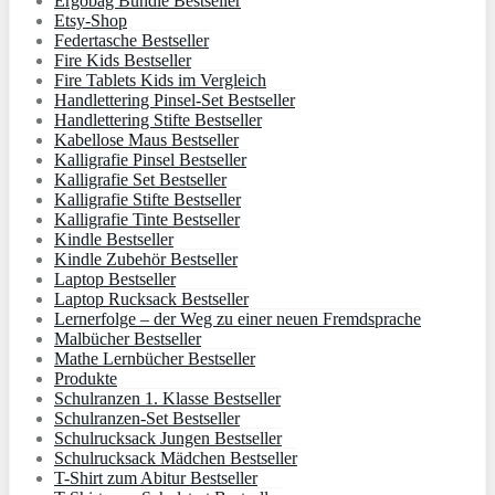
Ergobag Bundle Bestseller
Etsy-Shop
Federtasche Bestseller
Fire Kids Bestseller
Fire Tablets Kids im Vergleich
Handlettering Pinsel-Set Bestseller
Handlettering Stifte Bestseller
Kabellose Maus Bestseller
Kalligrafie Pinsel Bestseller
Kalligrafie Set Bestseller
Kalligrafie Stifte Bestseller
Kalligrafie Tinte Bestseller
Kindle Bestseller
Kindle Zubehör Bestseller
Laptop Bestseller
Laptop Rucksack Bestseller
Lernerfolge – der Weg zu einer neuen Fremdsprache
Malbücher Bestseller
Mathe Lernbücher Bestseller
Produkte
Schulranzen 1. Klasse Bestseller
Schulranzen-Set Bestseller
Schulrucksack Jungen Bestseller
Schulrucksack Mädchen Bestseller
T-Shirt zum Abitur Bestseller