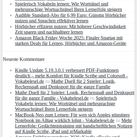
Spielerisch Vokabeln lernen: Wie Worträtsel und
mehrsprachige Wortsuchrätsel Ihren Lernerfolg steigern
Audible Standard-Abo für 6,99 Euro: Günstig Hörbücher
nutzen und Sprachen effektiver lernen
Hörbücher effizient nutzen: Mit höherer Geschwindigkeit
Zeit sparen und nachhaltiger lernen
Amazon Black Friday Woche 2025: Finaler Spartag mit
starken Deals für Lernen, Hörbücher und Amazon‑Geräte
Neueste Kommentare
Kindle Update 5.19.3.0.1 verbessert PDF-Funktionen
deutlich – mehr Komfort für Kindle Scribe und Colorsoft -
Vokabelesel.de
zu
Mathe Duell für 2 Spieler: Logik,
Rechenspaß und Denksport für die ganze Familie
Mathe Duell für 2 Spieler: Logik, Rechenspaß und Denksport
für die ganze Familie - Vokabelesel.de
zu
Spielerisch
Vokabeln lernen: Wie Worträtsel und mehrsprachige
Wortsuchrätsel Ihren Lernerfolg steigern
MacBook Neo zum Lernen: Für wen sich Apples günstiges
Notebook im Alltag wirklich lohnt - Vokabelesel.de
zu
Mehr
Lernerfolg: Gedächtnistraining mit handschriftlichen Notizen
auf Kindle Scribe, iPad und reMarkable