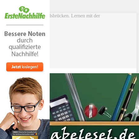
Skip to main content
Vokabel Lernen mit Eselsbrücken. Lernen mit der
Schlüsselwortmethode
Bestseller
Etsy-Shop
Fire Tablets Kids
T-Shirts
Blog
Lerntipps
Produkte