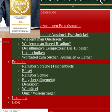
Vokabelesel.de
Toggle navigation
Home
Lernerfolge: Wege zur neuen Fremdsprache
Lernstrategien
Woher kommt der Ausdruck Eselsbrücke?
Wie lernt man Querlesen?
Werbung
Wie lernt man Speed Reading?
Der ultimative Lernprozess: Die 10 besten
Lerntechniken
Worträtsel zum Suchen, Ausmalen & Lernen
Produkte
Ratgeber Sprache (Taschenbuch)
Rätsel
Ratgeber Schule
Ratgeber (allgemein)
Denksport
Worträtsel
Quiz / Wissensfragen
Lerntipps
Blog