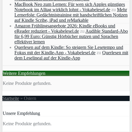
MacBook Neo zum Lernen: Für wen sich Apples günstiges
Notebook im Alltag wirklich lohnt - Vokabelesel.de
zu
Mehr
Lernerfolg: Gedächtnistraining mit handschriftlichen Notizen
auf Kindle Scribe, iPad und reMarkable
Amazon Frühlingsangebote 2026: Kindle eBooks und
eReader reduziert - Vokabelesel.de
zu
Audible Standard-Abo
für 6,99 Euro: Günstig Hörbücher nutzen und Sprachen
effektiver lernen
Querlesen auf dem Kindle: So steigern Sie Lesetempo und
Fokus mit der Kindle-App - Vokabelesel.de
zu
Querlesen mit
dem Leselineal auf der Kindle-App
Weitere Empfehlungen
Keine Produkte gefunden.
Startseite
»
Ostern
Unsere Empfehlung
Keine Produkte gefunden.