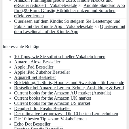
Amazon Frühlingsangebote 2026: Kindle eBooks und
eReader reduziert - Vokabelesel.de
zu
Audible Standard-Abo
für 6,99 Euro: Günstig Hörbücher nutzen und Sprachen
effektiver lernen
Querlesen auf dem Kindle: So steigern Sie Lesetempo und
Fokus mit der Kindle-App - Vokabelesel.de
zu
Querlesen mit
dem Leselineal auf der Kindle-App
Interessante Beiträge
10 Tipps, wie Sie sofort schneller Vokabeln lernen
Amazon Alexa Bestseller
Apple iPad Bestseller
Apple iPad Zubehör Bestseller
Aquarell-Set Bestseller
Bekleidung: T-Shirts, Hoodies und Sweatshirts für Lernende
Bestseller bei Amazon: Lernen, Schule, Ausbildung & Beruf
Current books for the Amazon AU market (Australia)
Current books for the Amazon UK market
Current books for the Amazon US market
Denglisch for Freaks Bestseller
Der ultimative Lernprozess: Die 10 besten Lerntechniken
Die 10 besten Tipps zum Vokabellernen
Echo Dot Bestseller