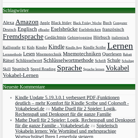
Schlagwörter
Amazon
Alexa
Apple
Black friday
Buch
Black Friday Woche
Computer
Englisch
Eselsbrücke
französisch
Deutsch
Eselsbrücken
eReader
Fremdsprache
Gedächtnis
Hörbuch
Gehirnjogging
italienisch
Lernen
Kindle
Kalligrafie
Kids
Kinder
Kindle Scribe
KI
Kindle App
Mnemotechniken
Lesen
Querlesen
Mnemotechnik
Lernmethode
Rabatt
Schlüsselwortmethode
Schule
Rätsel
Schlüsselwort
Schrift
Schultag
Sprache
Vokabel
Spanisch
Skill
Speed Reading
Sprache lernen
Vokabel-Lernen
Neueste Kommentare
Kindle Update 5.19.3.0.1 verbessert PDF-Funktionen
deutlich – mehr Komfort für Kindle Scribe und Colorsoft -
Vokabelesel.de
zu
Mathe Duell für 2 Spieler: Logik,
Rechenspaß und Denksport für die ganze Familie
Mathe Duell für 2 Spieler: Logik, Rechenspaß und Denksport
für die ganze Familie - Vokabelesel.de
zu
Spielerisch
Vokabeln lernen: Wie Worträtsel und mehrsprachige
Wortsuchrätsel Ihren Lernerfolg steigern