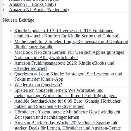
Amazon IT Books (Italy)
Amazon NL Books (Nederland)
Neueste Beiträge
Kindle Update 5.19.3.0.1 verbessert PDF-Funktionen
deutlich – mehr Komfort für Kindle Scribe und Colorsoft
Mathe Duell für 2 Spieler: Logik, Rechenspaß und Denksport
für die ganze Familie
MacBook Neo zum Lernen: Für wen sich Apples günstiges
Notebook im Alltag wirklich lohnt
Amazon Frühlingsangebote 2026: Kindle eBooks und
eReader reduziert
Querlesen auf dem Kindle: So steigern Sie Lesetempo und
Fokus mit der Kindle-App
Wie lernt man Querlesen?
Spielerisch Vokabeln lernen: Wie Worträtsel und
mehrsprachige Wortsuchrätsel Ihren Lernerfolg steigern
Audible Standard-Abo für 6,99 Euro: Günstig Hörbücher
nutzen und Sprachen effektiver lernen
Hörbücher effizient nutzen: Mit höherer Geschwindigkeit
Zeit sparen und nachhaltiger lernen
Amazon Black Friday Woche 2025: Finaler Spartag mit
starken Deals für Lernen, Hörbücher und Amazon‑Geräte