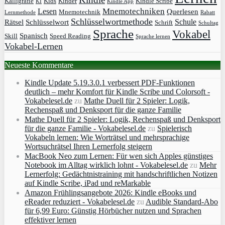
Kalligrafie
Kids
Kinder
Kindle Scribe
KI
Kindle App
Mnemotechniken
Lesen
Querlesen
Mnemotechnik
Lernmethode
Rabatt
Schlüsselwortmethode
Schule
Rätsel
Schlüsselwort
Schrift
Schultag
Sprache
Vokabel
Spanisch
Skill
Speed Reading
Sprache lernen
Vokabel-Lernen
Neueste Kommentare
Kindle Update 5.19.3.0.1 verbessert PDF-Funktionen
deutlich – mehr Komfort für Kindle Scribe und Colorsoft -
Vokabelesel.de
zu
Mathe Duell für 2 Spieler: Logik,
Rechenspaß und Denksport für die ganze Familie
Mathe Duell für 2 Spieler: Logik, Rechenspaß und Denksport
für die ganze Familie - Vokabelesel.de
zu
Spielerisch
Vokabeln lernen: Wie Worträtsel und mehrsprachige
Wortsuchrätsel Ihren Lernerfolg steigern
MacBook Neo zum Lernen: Für wen sich Apples günstiges
Notebook im Alltag wirklich lohnt - Vokabelesel.de
zu
Mehr
Lernerfolg: Gedächtnistraining mit handschriftlichen Notizen
auf Kindle Scribe, iPad und reMarkable
Amazon Frühlingsangebote 2026: Kindle eBooks und
eReader reduziert - Vokabelesel.de
zu
Audible Standard-Abo
für 6,99 Euro: Günstig Hörbücher nutzen und Sprachen
effektiver lernen