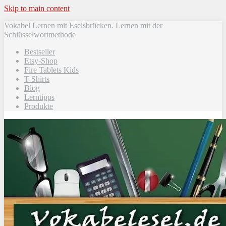
Skip to main content
Vokabel Lernen mit Eselsbrücken. Lernen mit der
Schlüsselwortmethode
Bestseller
Etsy-Shop
Fire Tablets Kids
T-Shirts
Blog
Lerntipps
Produkte