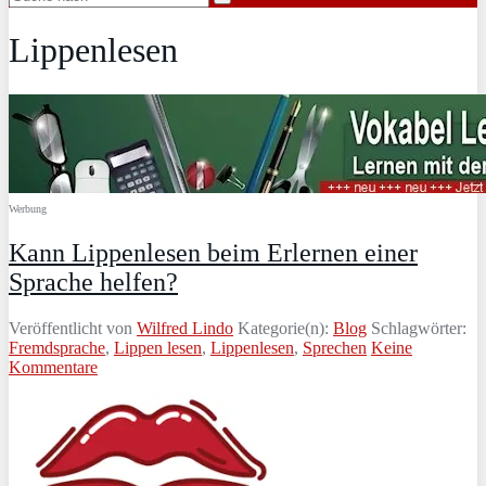
Lippenlesen
Werbung
Kann Lippenlesen beim Erlernen einer
Sprache helfen?
Veröffentlicht von
Wilfred Lindo
Kategorie(n):
Blog
Schlagwörter:
Fremdsprache
,
Lippen lesen
,
Lippenlesen
,
Sprechen
Keine
Kommentare