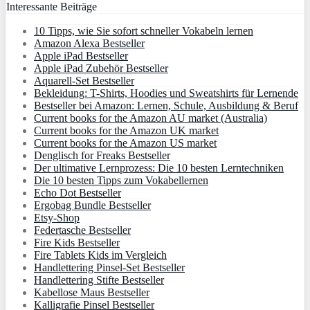
Interessante Beiträge
10 Tipps, wie Sie sofort schneller Vokabeln lernen
Amazon Alexa Bestseller
Apple iPad Bestseller
Apple iPad Zubehör Bestseller
Aquarell-Set Bestseller
Bekleidung: T-Shirts, Hoodies und Sweatshirts für Lernende
Bestseller bei Amazon: Lernen, Schule, Ausbildung & Beruf
Current books for the Amazon AU market (Australia)
Current books for the Amazon UK market
Current books for the Amazon US market
Denglisch for Freaks Bestseller
Der ultimative Lernprozess: Die 10 besten Lerntechniken
Die 10 besten Tipps zum Vokabellernen
Echo Dot Bestseller
Ergobag Bundle Bestseller
Etsy-Shop
Federtasche Bestseller
Fire Kids Bestseller
Fire Tablets Kids im Vergleich
Handlettering Pinsel-Set Bestseller
Handlettering Stifte Bestseller
Kabellose Maus Bestseller
Kalligrafie Pinsel Bestseller