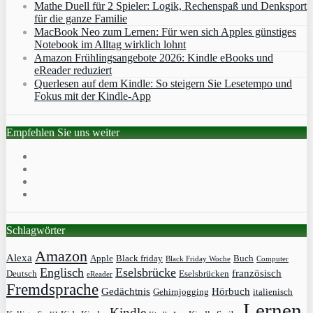
Mathe Duell für 2 Spieler: Logik, Rechenspaß und Denksport
für die ganze Familie
MacBook Neo zum Lernen: Für wen sich Apples günstiges
Notebook im Alltag wirklich lohnt
Amazon Frühlingsangebote 2026: Kindle eBooks und
eReader reduziert
Querlesen auf dem Kindle: So steigern Sie Lesetempo und
Fokus mit der Kindle-App
Empfehlen Sie uns weiter
Schlagwörter
Amazon
Alexa
Apple
Black friday
Buch
Black Friday Woche
Computer
Englisch
Eselsbrücke
französisch
Deutsch
Eselsbrücken
eReader
Fremdsprache
Gedächtnis
Hörbuch
Gehirnjogging
italienisch
Lernen
Kindle