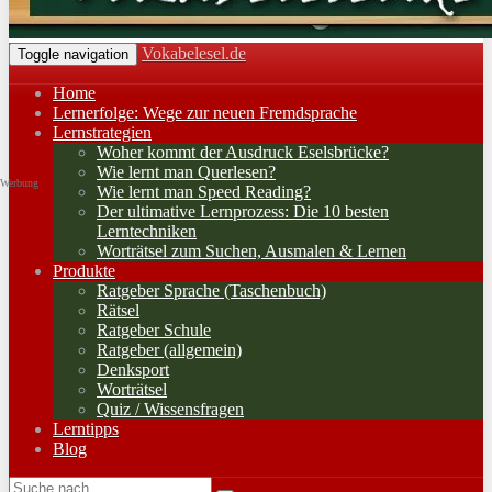
Vokabelesel.de
Toggle navigation
Home
Lernerfolge: Wege zur neuen Fremdsprache
Lernstrategien
Woher kommt der Ausdruck Eselsbrücke?
Wie lernt man Querlesen?
Werbung
Wie lernt man Speed Reading?
Der ultimative Lernprozess: Die 10 besten
Lerntechniken
Worträtsel zum Suchen, Ausmalen & Lernen
Produkte
Ratgeber Sprache (Taschenbuch)
Rätsel
Ratgeber Schule
Ratgeber (allgemein)
Denksport
Worträtsel
Quiz / Wissensfragen
Lerntipps
Blog