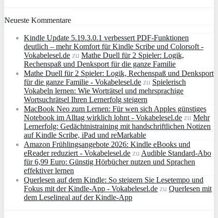
Neueste Kommentare
Kindle Update 5.19.3.0.1 verbessert PDF-Funktionen
deutlich – mehr Komfort für Kindle Scribe und Colorsoft -
Vokabelesel.de
zu
Mathe Duell für 2 Spieler: Logik,
Rechenspaß und Denksport für die ganze Familie
Mathe Duell für 2 Spieler: Logik, Rechenspaß und Denksport
für die ganze Familie - Vokabelesel.de
zu
Spielerisch
Vokabeln lernen: Wie Worträtsel und mehrsprachige
Wortsuchrätsel Ihren Lernerfolg steigern
MacBook Neo zum Lernen: Für wen sich Apples günstiges
Notebook im Alltag wirklich lohnt - Vokabelesel.de
zu
Mehr
Lernerfolg: Gedächtnistraining mit handschriftlichen Notizen
auf Kindle Scribe, iPad und reMarkable
Amazon Frühlingsangebote 2026: Kindle eBooks und
eReader reduziert - Vokabelesel.de
zu
Audible Standard-Abo
für 6,99 Euro: Günstig Hörbücher nutzen und Sprachen
effektiver lernen
Querlesen auf dem Kindle: So steigern Sie Lesetempo und
Fokus mit der Kindle-App - Vokabelesel.de
zu
Querlesen mit
dem Leselineal auf der Kindle-App