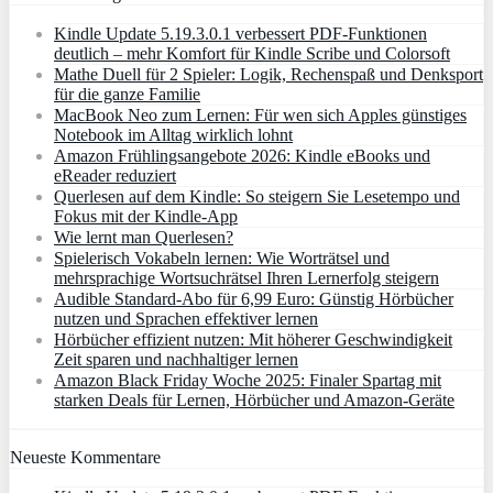
Kindle Update 5.19.3.0.1 verbessert PDF-Funktionen
deutlich – mehr Komfort für Kindle Scribe und Colorsoft
Mathe Duell für 2 Spieler: Logik, Rechenspaß und Denksport
für die ganze Familie
MacBook Neo zum Lernen: Für wen sich Apples günstiges
Notebook im Alltag wirklich lohnt
Amazon Frühlingsangebote 2026: Kindle eBooks und
eReader reduziert
Querlesen auf dem Kindle: So steigern Sie Lesetempo und
Fokus mit der Kindle-App
Wie lernt man Querlesen?
Spielerisch Vokabeln lernen: Wie Worträtsel und
mehrsprachige Wortsuchrätsel Ihren Lernerfolg steigern
Audible Standard-Abo für 6,99 Euro: Günstig Hörbücher
nutzen und Sprachen effektiver lernen
Hörbücher effizient nutzen: Mit höherer Geschwindigkeit
Zeit sparen und nachhaltiger lernen
Amazon Black Friday Woche 2025: Finaler Spartag mit
starken Deals für Lernen, Hörbücher und Amazon‑Geräte
Neueste Kommentare