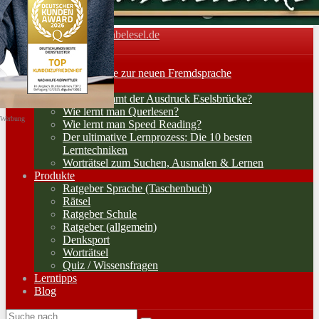
Vokabelesel.de
Toggle navigation
Home
Lernerfolge: Wege zur neuen Fremdsprache
Lernstrategien
Woher kommt der Ausdruck Eselsbrücke?
Wie lernt man Querlesen?
Werbung
Wie lernt man Speed Reading?
Der ultimative Lernprozess: Die 10 besten
Lerntechniken
Worträtsel zum Suchen, Ausmalen & Lernen
Produkte
Ratgeber Sprache (Taschenbuch)
Rätsel
Ratgeber Schule
Ratgeber (allgemein)
Denksport
Worträtsel
Quiz / Wissensfragen
Lerntipps
Blog