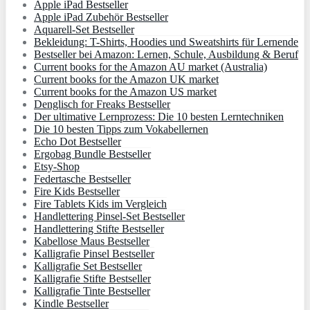
Apple iPad Bestseller
Apple iPad Zubehör Bestseller
Aquarell-Set Bestseller
Bekleidung: T-Shirts, Hoodies und Sweatshirts für Lernende
Bestseller bei Amazon: Lernen, Schule, Ausbildung & Beruf
Current books for the Amazon AU market (Australia)
Current books for the Amazon UK market
Current books for the Amazon US market
Denglisch for Freaks Bestseller
Der ultimative Lernprozess: Die 10 besten Lerntechniken
Die 10 besten Tipps zum Vokabellernen
Echo Dot Bestseller
Ergobag Bundle Bestseller
Etsy-Shop
Federtasche Bestseller
Fire Kids Bestseller
Fire Tablets Kids im Vergleich
Handlettering Pinsel-Set Bestseller
Handlettering Stifte Bestseller
Kabellose Maus Bestseller
Kalligrafie Pinsel Bestseller
Kalligrafie Set Bestseller
Kalligrafie Stifte Bestseller
Kalligrafie Tinte Bestseller
Kindle Bestseller