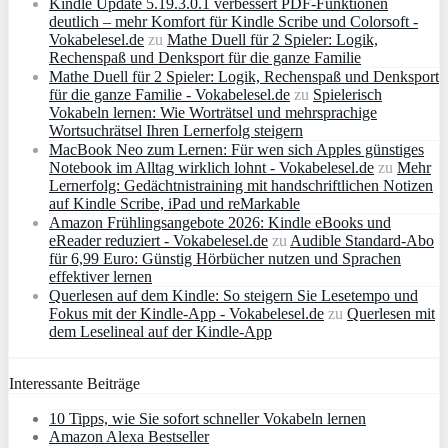
Kindle Update 5.19.3.0.1 verbessert PDF-Funktionen
deutlich – mehr Komfort für Kindle Scribe und Colorsoft -
Vokabelesel.de
zu
Mathe Duell für 2 Spieler: Logik,
Rechenspaß und Denksport für die ganze Familie
Mathe Duell für 2 Spieler: Logik, Rechenspaß und Denksport
für die ganze Familie - Vokabelesel.de
zu
Spielerisch
Vokabeln lernen: Wie Worträtsel und mehrsprachige
Wortsuchrätsel Ihren Lernerfolg steigern
MacBook Neo zum Lernen: Für wen sich Apples günstiges
Notebook im Alltag wirklich lohnt - Vokabelesel.de
zu
Mehr
Lernerfolg: Gedächtnistraining mit handschriftlichen Notizen
auf Kindle Scribe, iPad und reMarkable
Amazon Frühlingsangebote 2026: Kindle eBooks und
eReader reduziert - Vokabelesel.de
zu
Audible Standard-Abo
für 6,99 Euro: Günstig Hörbücher nutzen und Sprachen
effektiver lernen
Querlesen auf dem Kindle: So steigern Sie Lesetempo und
Fokus mit der Kindle-App - Vokabelesel.de
zu
Querlesen mit
dem Leselineal auf der Kindle-App
Interessante Beiträge
10 Tipps, wie Sie sofort schneller Vokabeln lernen
Amazon Alexa Bestseller