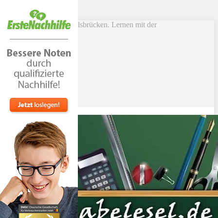
Skip to main content
Vokabel Lernen mit Eselsbrücken. Lernen mit der
Schlüsselwortmethode
Bestseller
Etsy-Shop
Fire Tablets Kids
T-Shirts
Blog
Lerntipps
Produkte