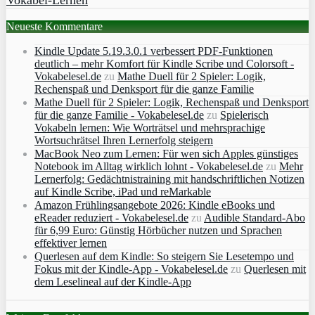
Neueste Kommentare
Kindle Update 5.19.3.0.1 verbessert PDF-Funktionen
deutlich – mehr Komfort für Kindle Scribe und Colorsoft -
Vokabelesel.de
zu
Mathe Duell für 2 Spieler: Logik,
Rechenspaß und Denksport für die ganze Familie
Mathe Duell für 2 Spieler: Logik, Rechenspaß und Denksport
für die ganze Familie - Vokabelesel.de
zu
Spielerisch
Vokabeln lernen: Wie Worträtsel und mehrsprachige
Wortsuchrätsel Ihren Lernerfolg steigern
MacBook Neo zum Lernen: Für wen sich Apples günstiges
Notebook im Alltag wirklich lohnt - Vokabelesel.de
zu
Mehr
Lernerfolg: Gedächtnistraining mit handschriftlichen Notizen
auf Kindle Scribe, iPad und reMarkable
Amazon Frühlingsangebote 2026: Kindle eBooks und
eReader reduziert - Vokabelesel.de
zu
Audible Standard-Abo
für 6,99 Euro: Günstig Hörbücher nutzen und Sprachen
effektiver lernen
Querlesen auf dem Kindle: So steigern Sie Lesetempo und
Fokus mit der Kindle-App - Vokabelesel.de
zu
Querlesen mit
dem Leselineal auf der Kindle-App