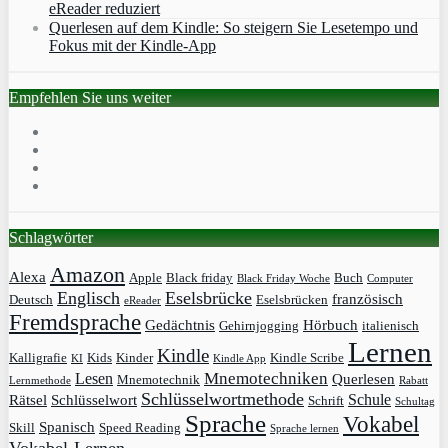
eReader reduziert
Querlesen auf dem Kindle: So steigern Sie Lesetempo und
Fokus mit der Kindle-App
Empfehlen Sie uns weiter
Schlagwörter
Amazon
Alexa
Apple
Black friday
Buch
Black Friday Woche
Computer
Englisch
Eselsbrücke
französisch
Deutsch
Eselsbrücken
eReader
Fremdsprache
Gedächtnis
Hörbuch
Gehirnjogging
italienisch
Lernen
Kindle
Kalligrafie
Kids
Kinder
Kindle Scribe
KI
Kindle App
Mnemotechniken
Lesen
Querlesen
Mnemotechnik
Lernmethode
Rabatt
Schlüsselwortmethode
Schule
Rätsel
Schlüsselwort
Schrift
Schultag
Sprache
Vokabel
Spanisch
Skill
Speed Reading
Sprache lernen
Vokabel-Lernen