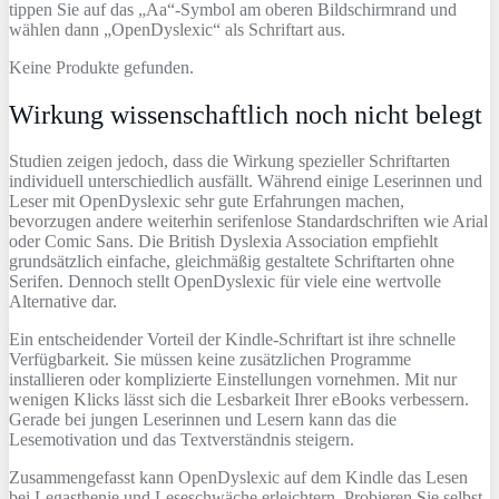
tippen Sie auf das „Aa“-Symbol am oberen Bildschirmrand und
wählen dann „OpenDyslexic“ als Schriftart aus.
Keine Produkte gefunden.
Wirkung wissenschaftlich noch nicht belegt
Studien zeigen jedoch, dass die Wirkung spezieller Schriftarten
individuell unterschiedlich ausfällt. Während einige Leserinnen und
Leser mit OpenDyslexic sehr gute Erfahrungen machen,
bevorzugen andere weiterhin serifenlose Standardschriften wie Arial
oder Comic Sans. Die British Dyslexia Association empfiehlt
grundsätzlich einfache, gleichmäßig gestaltete Schriftarten ohne
Serifen. Dennoch stellt OpenDyslexic für viele eine wertvolle
Alternative dar.
Ein entscheidender Vorteil der Kindle-Schriftart ist ihre schnelle
Verfügbarkeit. Sie müssen keine zusätzlichen Programme
installieren oder komplizierte Einstellungen vornehmen. Mit nur
wenigen Klicks lässt sich die Lesbarkeit Ihrer eBooks verbessern.
Gerade bei jungen Leserinnen und Lesern kann das die
Lesemotivation und das Textverständnis steigern.
Zusammengefasst kann OpenDyslexic auf dem Kindle das Lesen
bei Legasthenie und Leseschwäche erleichtern. Probieren Sie selbst