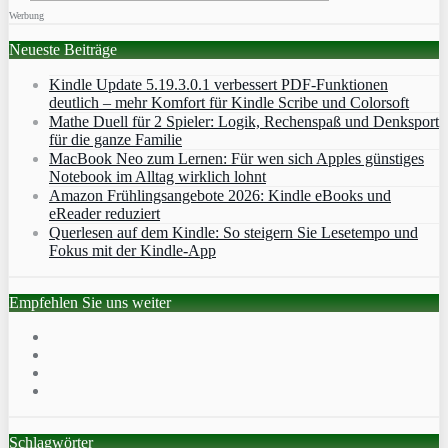
Werbung
Neueste Beiträge
Kindle Update 5.19.3.0.1 verbessert PDF-Funktionen
deutlich – mehr Komfort für Kindle Scribe und Colorsoft
Mathe Duell für 2 Spieler: Logik, Rechenspaß und Denksport
für die ganze Familie
MacBook Neo zum Lernen: Für wen sich Apples günstiges
Notebook im Alltag wirklich lohnt
Amazon Frühlingsangebote 2026: Kindle eBooks und
eReader reduziert
Querlesen auf dem Kindle: So steigern Sie Lesetempo und
Fokus mit der Kindle-App
Empfehlen Sie uns weiter
Schlagwörter