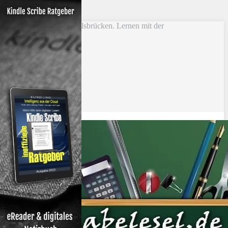
Skip to main content
Vokabel Lernen mit Eselsbrücken. Lernen mit der
Schlüsselwortmethode
Bestseller
Etsy-Shop
Fire Tablets Kids
T-Shirts
Blog
Lerntipps
Produkte