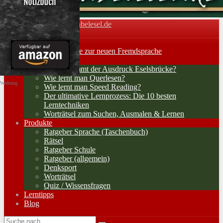
Vokabelesel.de
Toggle navigation
Home
Lernerfolge: Wege zur neuen Fremdsprache
Lernstrategien
Woher kommt der Ausdruck Eselsbrücke?
Wie lernt man Querlesen?
Werbung
Wie lernt man Speed Reading?
Der ultimative Lernprozess: Die 10 besten
Lerntechniken
Worträtsel zum Suchen, Ausmalen & Lernen
Produkte
Ratgeber Sprache (Taschenbuch)
Rätsel
Ratgeber Schule
Ratgeber (allgemein)
Denksport
Worträtsel
Quiz / Wissensfragen
Lerntipps
Blog