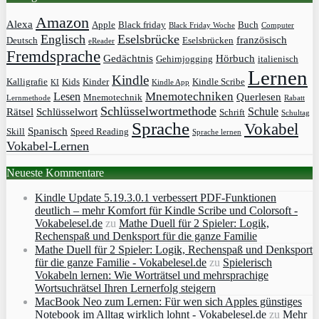
Amazon
Alexa
Apple
Black friday
Buch
Black Friday Woche
Computer
Englisch
Eselsbrücke
französisch
Deutsch
Eselsbrücken
eReader
Fremdsprache
Gedächtnis
Hörbuch
Gehirnjogging
italienisch
Lernen
Kindle
Kalligrafie
Kids
Kinder
Kindle Scribe
KI
Kindle App
Mnemotechniken
Lesen
Querlesen
Mnemotechnik
Lernmethode
Rabatt
Schlüsselwortmethode
Schule
Rätsel
Schlüsselwort
Schrift
Schultag
Sprache
Vokabel
Spanisch
Skill
Speed Reading
Sprache lernen
Vokabel-Lernen
Neueste Kommentare
Kindle Update 5.19.3.0.1 verbessert PDF-Funktionen
deutlich – mehr Komfort für Kindle Scribe und Colorsoft -
Vokabelesel.de
zu
Mathe Duell für 2 Spieler: Logik,
Rechenspaß und Denksport für die ganze Familie
Mathe Duell für 2 Spieler: Logik, Rechenspaß und Denksport
für die ganze Familie - Vokabelesel.de
zu
Spielerisch
Vokabeln lernen: Wie Worträtsel und mehrsprachige
Wortsuchrätsel Ihren Lernerfolg steigern
MacBook Neo zum Lernen: Für wen sich Apples günstiges
Notebook im Alltag wirklich lohnt - Vokabelesel.de
zu
Mehr