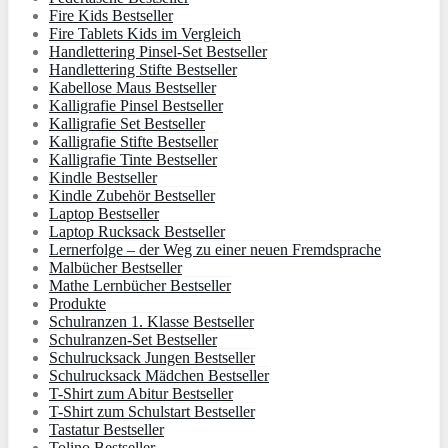
Fire Kids Bestseller
Fire Tablets Kids im Vergleich
Handlettering Pinsel-Set Bestseller
Handlettering Stifte Bestseller
Kabellose Maus Bestseller
Kalligrafie Pinsel Bestseller
Kalligrafie Set Bestseller
Kalligrafie Stifte Bestseller
Kalligrafie Tinte Bestseller
Kindle Bestseller
Kindle Zubehör Bestseller
Laptop Bestseller
Laptop Rucksack Bestseller
Lernerfolge – der Weg zu einer neuen Fremdsprache
Malbücher Bestseller
Mathe Lernbücher Bestseller
Produkte
Schulranzen 1. Klasse Bestseller
Schulranzen-Set Bestseller
Schulrucksack Jungen Bestseller
Schulrucksack Mädchen Bestseller
T-Shirt zum Abitur Bestseller
T-Shirt zum Schulstart Bestseller
Tastatur Bestseller
Tolino Bestseller