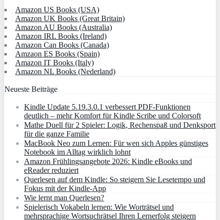
Amazon US Books (USA)
Amazon UK Books (Great Britain)
Amazon AU Books (Australia)
Amazon IRL Books (Ireland)
Amazon Can Books (Canada)
Amzaon ES Books (Spain)
Amazon IT Books (Italy)
Amazon NL Books (Nederland)
Neueste Beiträge
Kindle Update 5.19.3.0.1 verbessert PDF-Funktionen
deutlich – mehr Komfort für Kindle Scribe und Colorsoft
Mathe Duell für 2 Spieler: Logik, Rechenspaß und Denksport
für die ganze Familie
MacBook Neo zum Lernen: Für wen sich Apples günstiges
Notebook im Alltag wirklich lohnt
Amazon Frühlingsangebote 2026: Kindle eBooks und
eReader reduziert
Querlesen auf dem Kindle: So steigern Sie Lesetempo und
Fokus mit der Kindle-App
Wie lernt man Querlesen?
Spielerisch Vokabeln lernen: Wie Worträtsel und
mehrsprachige Wortsuchrätsel Ihren Lernerfolg steigern