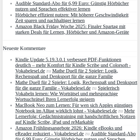
Audible Standard-Abo für 6,99 Euro: Günstig Hörbücher
nutzen und Sprachen effektiver lernen
Hörbücher effizient nutzen: Mit höherer Geschwindigkeit
Zeit sparen und nachhaltiger lernen
Amazon Black Friday Woche 2025: Finaler Spartag mit
starken Deals für Lernen, Hörbücher und Amazon‑Geräte
Neueste Kommentare
Kindle Update 5.19.3.0.1 verbessert PDF-Funktionen
deutlich – mehr Komfort für Kindle Scribe und Colorsoft -
Vokabelesel.de
zu
Mathe Duell für 2 Spieler: Logik,
Rechenspaß und Denksport für die ganze Familie
Mathe Duell für 2 Spieler: Logik, Rechenspaß und Denksport
für die ganze Familie - Vokabelesel.de
zu
Spielerisch
Vokabeln lernen: Wie Worträtsel und mehrsprachige
Wortsuchrätsel Ihren Lernerfolg steigern
MacBook Neo zum Lernen: Für wen sich Apples günstiges
Notebook im Alltag wirklich lohnt - Vokabelesel.de
zu
Mehr
Lernerfolg: Gedächtnistraining mit handschriftlichen Notizen
auf Kindle Scribe, iPad und reMarkable
Amazon Frühlingsangebote 2026: Kindle eBooks und
eReader reduziert - Vokabelesel.de
zu
Audible Standard-Abo
für 6,99 Euro: Günstig Hörbücher nutzen und Sprachen