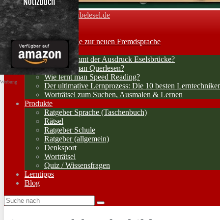
Vokabelesel.de
Toggle navigation
Home
Lernerfolge: Wege zur neuen Fremdsprache
Lernstrategien
Woher kommt der Ausdruck Eselsbrücke?
Wie lernt man Querlesen?
Wie lernt man Speed Reading?
Werbung
Der ultimative Lernprozess: Die 10 besten Lerntechnike
Worträtsel zum Suchen, Ausmalen & Lernen
Produkte
Ratgeber Sprache (Taschenbuch)
Rätsel
Ratgeber Schule
Ratgeber (allgemein)
Denksport
Worträtsel
Quiz / Wissensfragen
Lerntipps
Blog