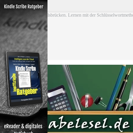
Skip to main content
Vokabel Lernen mit Eselsbrücken. Lernen mit der Schlüsselwortmeth
Bestseller
Etsy-Shop
Fire Tablets Kids
T-Shirts
Blog
Lerntipps
Produkte