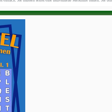
st einfach: Sie müssen selbst eine individuelle Merkhilfe bilden. Sie b