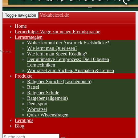
Vokabelesel.de
Toggle navigation
Home
Lernerfolge: Wege zur neuen Fremdsprache
Lernstrategien
Woher kommt der Ausdruck Eselsbrücke?
Wie lernt man Querlesen?
Werbung
Wie lernt man Speed Reading?
Der ultimative Lernprozess: Die 10 besten
Lerntechniken
Worträtsel zum Suchen, Ausmalen & Lernen
Produkte
Ratgeber Sprache (Taschenbuch)
Rätsel
Ratgeber Schule
Ratgeber (allgemein)
Denksport
Worträtsel
Quiz / Wissensfragen
Lerntipps
Blog