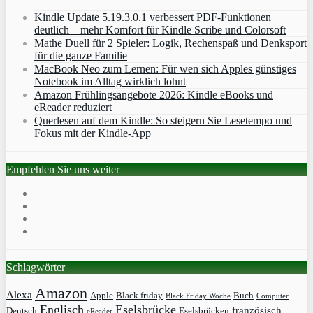
Kindle Update 5.19.3.0.1 verbessert PDF-Funktionen
deutlich – mehr Komfort für Kindle Scribe und Colorsoft
Mathe Duell für 2 Spieler: Logik, Rechenspaß und Denksport
für die ganze Familie
MacBook Neo zum Lernen: Für wen sich Apples günstiges
Notebook im Alltag wirklich lohnt
Amazon Frühlingsangebote 2026: Kindle eBooks und
eReader reduziert
Querlesen auf dem Kindle: So steigern Sie Lesetempo und
Fokus mit der Kindle-App
Empfehlen Sie uns weiter
Schlagwörter
Amazon
Alexa
Apple
Black friday
Buch
Black Friday Woche
Computer
Englisch
Eselsbrücke
französisch
Deutsch
Eselsbrücken
eReader