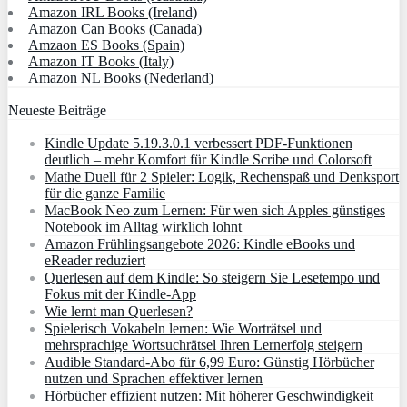
Amazon IRL Books (Ireland)
Amazon Can Books (Canada)
Amzaon ES Books (Spain)
Amazon IT Books (Italy)
Amazon NL Books (Nederland)
Neueste Beiträge
Kindle Update 5.19.3.0.1 verbessert PDF-Funktionen
deutlich – mehr Komfort für Kindle Scribe und Colorsoft
Mathe Duell für 2 Spieler: Logik, Rechenspaß und Denksport
für die ganze Familie
MacBook Neo zum Lernen: Für wen sich Apples günstiges
Notebook im Alltag wirklich lohnt
Amazon Frühlingsangebote 2026: Kindle eBooks und
eReader reduziert
Querlesen auf dem Kindle: So steigern Sie Lesetempo und
Fokus mit der Kindle-App
Wie lernt man Querlesen?
Spielerisch Vokabeln lernen: Wie Worträtsel und
mehrsprachige Wortsuchrätsel Ihren Lernerfolg steigern
Audible Standard-Abo für 6,99 Euro: Günstig Hörbücher
nutzen und Sprachen effektiver lernen
Hörbücher effizient nutzen: Mit höherer Geschwindigkeit