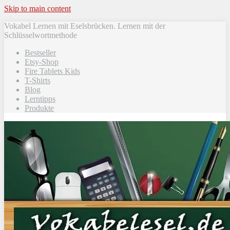
Skip to main content
Vokabel Lernen mit Eselsbrücken. Lernen mit der
Schlüsselwortmethode
Bestseller
Etsy-Shop
Fire Tablets Kids
T-Shirts
Blog
Lerntipps
Produkte