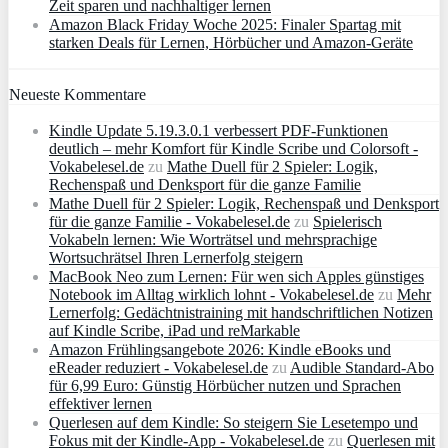
Zeit sparen und nachhaltiger lernen
Amazon Black Friday Woche 2025: Finaler Spartag mit
starken Deals für Lernen, Hörbücher und Amazon‑Geräte
Neueste Kommentare
Kindle Update 5.19.3.0.1 verbessert PDF-Funktionen
deutlich – mehr Komfort für Kindle Scribe und Colorsoft -
Vokabelesel.de
zu
Mathe Duell für 2 Spieler: Logik,
Rechenspaß und Denksport für die ganze Familie
Mathe Duell für 2 Spieler: Logik, Rechenspaß und Denksport
für die ganze Familie - Vokabelesel.de
zu
Spielerisch
Vokabeln lernen: Wie Worträtsel und mehrsprachige
Wortsuchrätsel Ihren Lernerfolg steigern
MacBook Neo zum Lernen: Für wen sich Apples günstiges
Notebook im Alltag wirklich lohnt - Vokabelesel.de
zu
Mehr
Lernerfolg: Gedächtnistraining mit handschriftlichen Notizen
auf Kindle Scribe, iPad und reMarkable
Amazon Frühlingsangebote 2026: Kindle eBooks und
eReader reduziert - Vokabelesel.de
zu
Audible Standard-Abo
für 6,99 Euro: Günstig Hörbücher nutzen und Sprachen
effektiver lernen
Querlesen auf dem Kindle: So steigern Sie Lesetempo und
Fokus mit der Kindle-App - Vokabelesel.de
zu
Querlesen mit