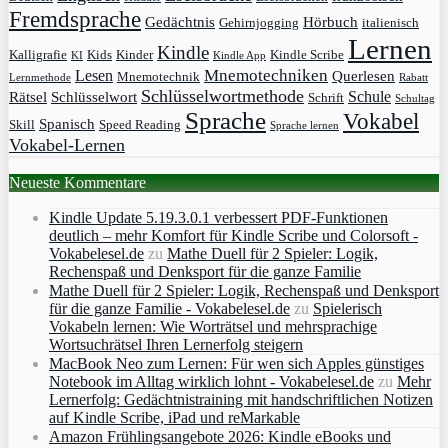
Fremdsprache
Gedächtnis
Hörbuch
Gehirnjogging
italienisch
Lernen
Kindle
Kalligrafie
Kids
Kinder
Kindle Scribe
KI
Kindle App
Mnemotechniken
Lesen
Querlesen
Mnemotechnik
Lernmethode
Rabatt
Schlüsselwortmethode
Schule
Rätsel
Schlüsselwort
Schrift
Schultag
Sprache
Vokabel
Spanisch
Skill
Speed Reading
Sprache lernen
Vokabel-Lernen
Neueste Kommentare
Kindle Update 5.19.3.0.1 verbessert PDF-Funktionen
deutlich – mehr Komfort für Kindle Scribe und Colorsoft -
Vokabelesel.de
zu
Mathe Duell für 2 Spieler: Logik,
Rechenspaß und Denksport für die ganze Familie
Mathe Duell für 2 Spieler: Logik, Rechenspaß und Denksport
für die ganze Familie - Vokabelesel.de
zu
Spielerisch
Vokabeln lernen: Wie Worträtsel und mehrsprachige
Wortsuchrätsel Ihren Lernerfolg steigern
MacBook Neo zum Lernen: Für wen sich Apples günstiges
Notebook im Alltag wirklich lohnt - Vokabelesel.de
zu
Mehr
Lernerfolg: Gedächtnistraining mit handschriftlichen Notizen
auf Kindle Scribe, iPad und reMarkable
Amazon Frühlingsangebote 2026: Kindle eBooks und