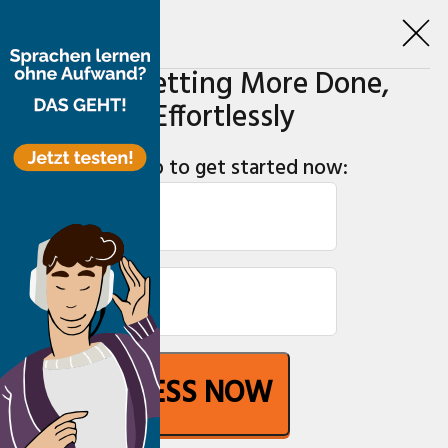
Start Getting More Done,
Effortlessly
Sign up to get started now:
GET ACCESS NOW